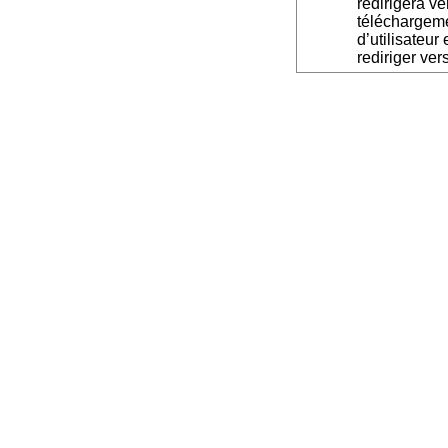
redirigera v
téléchargeme
d’utilisateur
rediriger ver