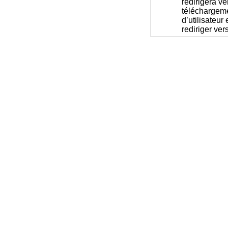
redirigera v
téléchargeme
d’utilisateur
rediriger ver