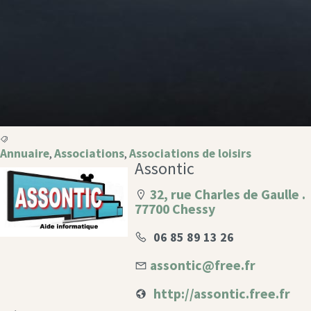
Annuaire
Associations
Associations de loisirs
,
,
Assontic
32, rue Charles de Gaulle .
77700 Chessy
06 85 89 13 26
assontic@free.fr
http://assontic.free.fr