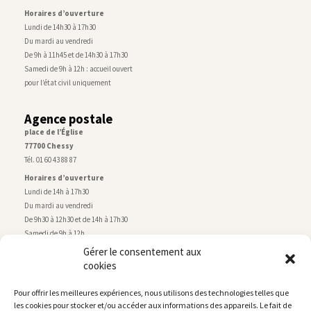
Horaires d’ouverture
Lundi de 14h30 à 17h30
Du mardi au vendredi
De 9h à 11h45 et de 14h30 à 17h30
Samedi de 9h à 12h : accueil ouvert
pour l’état civil uniquement
Agence postale
place de l’Église
77700 Chessy
Tél. 01 60 43 88 87
Horaires d’ouverture
Lundi de 14h à 17h30
Du mardi au vendredi
De 9h30 à 12h30 et de 14h à 17h30
Samedi de 9h à 12h
Gérer le consentement aux
cookies
Service technique
Centre technique municipal
Pour offrir les meilleures expériences, nous utilisons des technologies telles que
rue de Montry
–
77700 Chessy
les cookies pour stocker et/ou accéder aux informations des appareils. Le fait de
Tél. 01 60 43 52 63