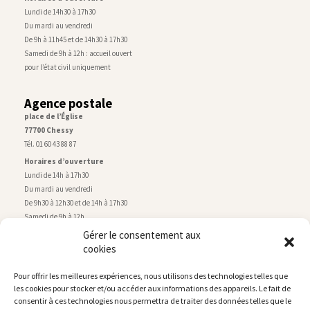
Lundi de 14h30 à 17h30
Du mardi au vendredi
De 9h à 11h45 et de 14h30 à 17h30
Samedi de 9h à 12h : accueil ouvert
pour l’état civil uniquement
Agence postale
place de l’Église
77700 Chessy
Tél. 01 60 43 88 87
Horaires d’ouverture
Lundi de 14h à 17h30
Du mardi au vendredi
De 9h30 à 12h30 et de 14h à 17h30
Samedi de 9h à 12h
Gérer le consentement aux
cookies
Service technique
Centre technique municipal
Pour offrir les meilleures expériences, nous utilisons des technologies telles que
rue de Montry
–
77700 Chessy
les cookies pour stocker et/ou accéder aux informations des appareils. Le fait de
Tél. 01 60 43 52 63
consentir à ces technologies nous permettra de traiter des données telles que le