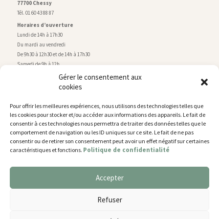
77700 Chessy
Tél. 01 60 43 88 87
Horaires d’ouverture
Lundi de 14h à 17h30
Du mardi au vendredi
De 9h30 à 12h30 et de 14h à 17h30
Samedi de 9h à 12h
Gérer le consentement aux
cookies
Service technique
Centre technique municipal
Pour offrir les meilleures expériences, nous utilisons des technologies telles que
rue de Montry
–
77700 Chessy
les cookies pour stocker et/ou accéder aux informations des appareils. Le fait de
Tél. 01 60 43 52 63
consentir à ces technologies nous permettra de traiter des données telles que le
Horaires d’ouverture
comportement de navigation ou les ID uniques sur ce site. Le fait de ne pas
Lundi, mardi et jeudi
consentir ou de retirer son consentement peut avoir un effet négatif sur certaines
Politique de confidentialité
caractéristiques et fonctions.
De 9h à 11h45 et de 14h30 à 17h30
Mercredi de 14h30 à 17h30
Vendredi de 14h30 à 17h
Accepter
Nous utilisons des cookies pour vous offrir la meilleure
expérience sur notre site.
Plan du site
Refuser
You can find out more about which cookies we are using or
Mentions légales
switch them off in
settings
.
Accessibilité