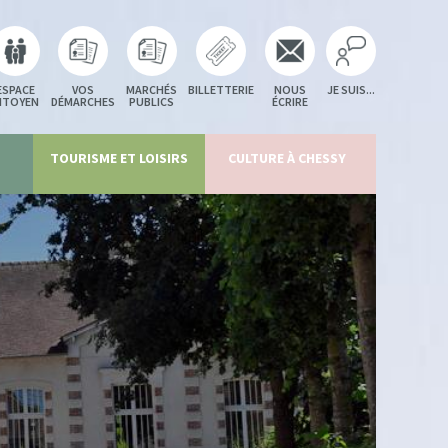
ESPACE
VOS
MARCHÉS
BILLETTERIE
NOUS
JE SUIS...
ITOYEN
DÉMARCHES
PUBLICS
ÉCRIRE
TOURISME ET LOISIRS
CULTURE À CHESSY