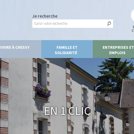
Je recherche
C
VIVRE À CHESSY
FAMILLE ET
ENTREPRISES ET
SOLIDARITÉ
EMPLOIS
En 1 clic