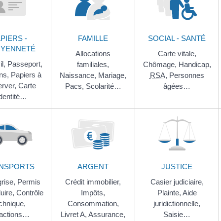
PIERS -
FAMILLE
SOCIAL - SANTÉ
OYENNETÉ
Allocations
Carte vitale,
il,
Passeport,
familiales,
Chômage,
Handicap,
ons,
Papiers à
Naissance,
Mariage,
RSA
,
Personnes
erver,
Carte
Pacs,
Scolarité…
âgées…
identité…
NSPORTS
ARGENT
JUSTICE
grise,
Permis
Crédit immobilier,
Casier judiciaire,
uire,
Contrôle
Impôts,
Plainte,
Aide
chnique,
Consommation,
juridictionnelle,
ractions…
Livret A,
Assurance,
Saisie…