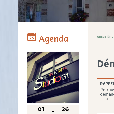
Agenda
Accueil
»
V
Dé
RAPPEL
Retrouv
demande
Liste 
01
26