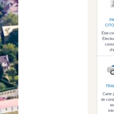
PA
CIT
État-civ
Électi
cons
d'
TRA
Carte 
de cond
te
Inf