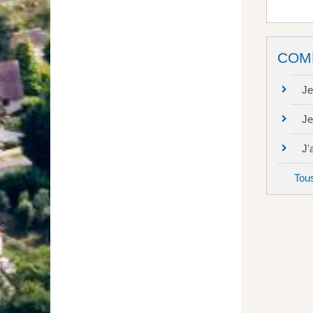
COM
J
Je
J'
Tou