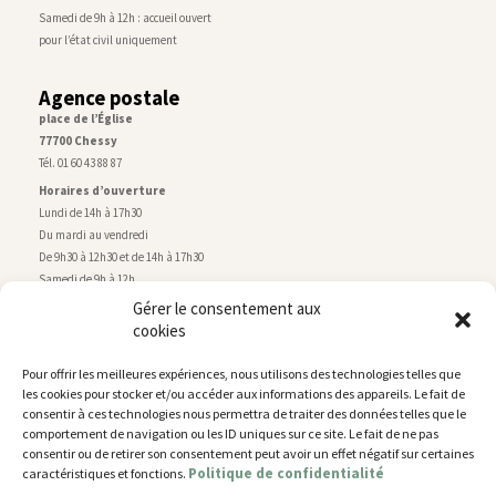
Samedi de 9h à 12h : accueil ouvert
pour l’état civil uniquement
Agence postale
place de l’Église
77700 Chessy
Tél. 01 60 43 88 87
Horaires d’ouverture
Lundi de 14h à 17h30
Du mardi au vendredi
De 9h30 à 12h30 et de 14h à 17h30
Samedi de 9h à 12h
Gérer le consentement aux
cookies
Service technique
Centre technique municipal
Pour offrir les meilleures expériences, nous utilisons des technologies telles que
rue de Montry
–
77700 Chessy
les cookies pour stocker et/ou accéder aux informations des appareils. Le fait de
Tél. 01 60 43 52 63
consentir à ces technologies nous permettra de traiter des données telles que le
Horaires d’ouverture
comportement de navigation ou les ID uniques sur ce site. Le fait de ne pas
Lundi, mardi et jeudi
consentir ou de retirer son consentement peut avoir un effet négatif sur certaines
Politique de confidentialité
caractéristiques et fonctions.
De 9h à 11h45 et de 14h30 à 17h30