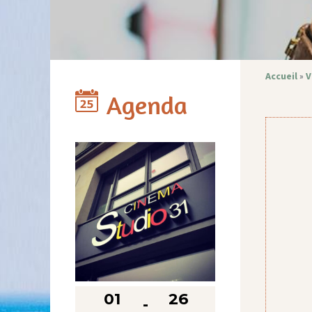
Accueil
»
V
Agenda
01
26