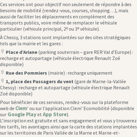
Ces services ont pour objectif non seulement de répondre à des
besoins de mobilité (rendez-vous, courses, shopping…), mais
aussi de faciliter les déplacements en complément des
transports publics, voire même de remplacer le véhicule
e
e
particulier (véhicule principal, 2
ou 3
véhicule).
À Chessy, 3 stations sont implantées sur des sites stratégiques
tels que la mairie et les gares :
Place d’Ariane
(parking souterrain – gare RER Val d’Europe) :
location
recharge et autopartage (véhicule électrique Renault Zoé
icon
disponible)
Rue des Pommiers
(mairie) : recharge uniquement
location
1, place des Passagers du vent
(gare de Marne-la-Vallée
icon
location
Chessy) : recharge et autopartage (véhicule électrique Renault
icon
Zoé disponible)
Pour bénéficier de ces services, rendez-vous sur la plateforme
Clem
web de
’ ou sur l’application Clem’ Ecomobilité (disponible
Google Play
App Store
sur
et
).
L’inscription est gratuite et sans engagement et vous y trouverez
les tarifs, les avantages ainsi que la carte des stations implantées
sur les territoires de Paris Vallée de la Marne et Marne-et-