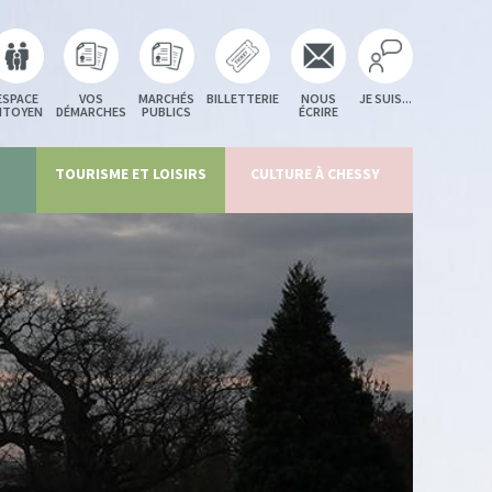
ESPACE
VOS
MARCHÉS
BILLETTERIE
NOUS
JE SUIS...
ITOYEN
DÉMARCHES
PUBLICS
ÉCRIRE
TOURISME ET LOISIRS
CULTURE À CHESSY