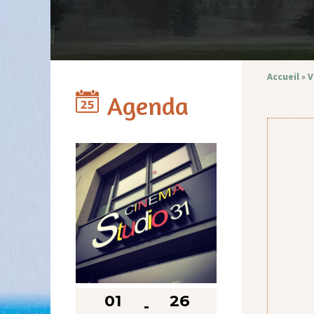
Accueil
»
V
Agenda
01
26