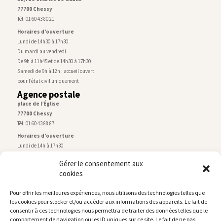
77700 Chessy
Tél. 01 60 43 80 21
Horaires d’ouverture
Lundi de 14h30 à 17h30
Du mardi au vendredi
De 9h à 11h45 et de 14h30 à 17h30
Samedi de 9h à 12h : accueil ouvert
pour l’état civil uniquement
Agence postale
place de l’Église
77700 Chessy
Tél. 01 60 43 88 87
Horaires d’ouverture
Lundi de 14h à 17h30
Du mardi au vendredi
Gérer le consentement aux
De 9h30 à 12h30 et de 14h à 17h30
cookies
Samedi de 9h à 12h
Service technique
Pour offrir les meilleures expériences, nous utilisons des technologies telles que
Centre technique municipal
les cookies pour stocker et/ou accéder aux informations des appareils. Le fait de
rue de Montry
–
77700 Chessy
consentir à ces technologies nous permettra de traiter des données telles que le
Tél. 01 60 43 52 63
comportement de navigation ou les ID uniques sur ce site. Le fait de ne pas