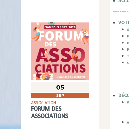
ACCU
-------
VOTR
S
F
M
P
C
05
DÉC
SEP
ASSOCIATION
FORUM DES
ASSOCIATIONS
A