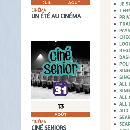
JUIL
AOÛT
JE S
TER
CINÉMA
UN ÉTÉ AU CINÉMA
PRIV
TRA
PAY
CHE
LOG
REG
DAS
POLI
SING
SING
ALL 
SIN
ALL
ALL 
13
ADD 
AOÛT
SEA
CINÉMA
SEA
CINÉ SENIORS