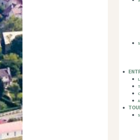
S
ENTR
L
T
C
A
TOUR