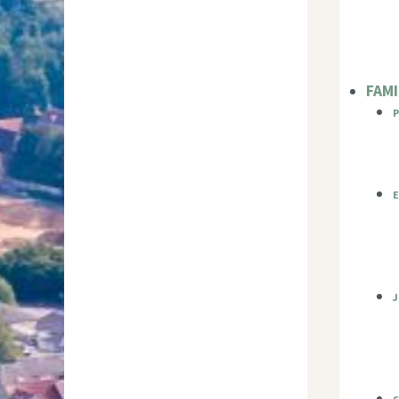
FAMI
P
S