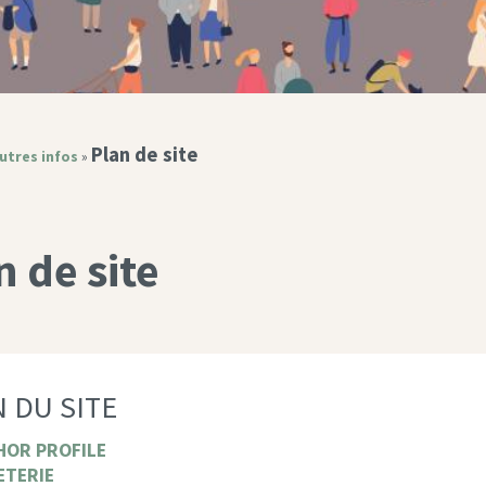
Plan de site
utres infos
»
n de site
 DU SITE
HOR PROFILE
ETERIE