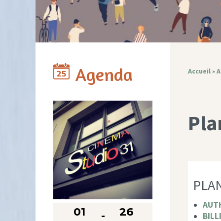
Agenda
Accueil
»
A
Pla
PLAN
AUT
01
26
BILL