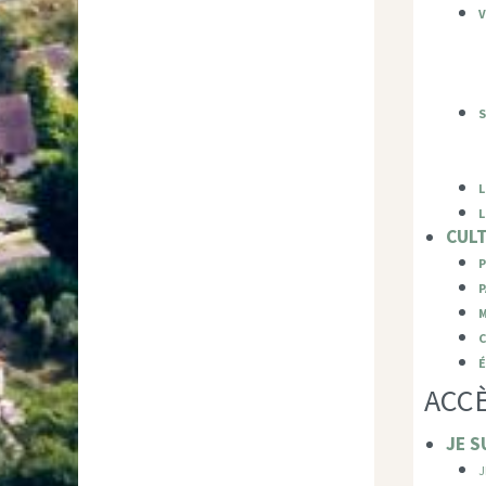
V
S
L
L
CULT
P
C
É
ACCÈ
JE S
J