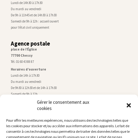
Lundi de 14h30 à 17h30
Du mardi au vendredi
De 9h à 11h45 et de 14h30 à 17h30
Samedi de 9h à 12h : accueil ouvert
pour l’état civil uniquement
Agence postale
place de l’Église
77700 Chessy
Tél. 01 60 43 88 87
Horaires d’ouverture
Lundi de 14h à 17h30
Du mardi au vendredi
De 9h30 à 12h30 et de 14h à 17h30
Samedi de 9h à 12h
Gérer le consentement aux
cookies
Service technique
Centre technique municipal
Pour offrir les meilleures expériences, nous utilisons des technologies telles que
rue de Montry
–
77700 Chessy
les cookies pour stocker et/ou accéder aux informations des appareils. Le fait de
Tél. 01 60 43 52 63
consentir à ces technologies nous permettra de traiter des données telles que le
Horaires d’ouverture
comportement de navigation ou les ID uniques sur ce site. Le fait de ne pas