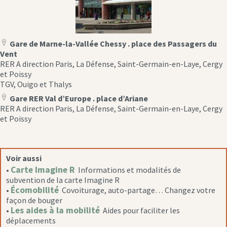
Gare de Marne-la-Vallée Chessy . place des Passagers du
location
Vent
icon
RER A direction Paris, La Défense, Saint-Germain-en-Laye, Cergy
et Poissy
TGV, Ouigo et Thalys
Gare RER Val d’Europe . place d’Ariane
location
RER A direction Paris, La Défense, Saint-Germain-en-Laye, Cergy
icon
et Poissy
Voir aussi
Carte Imagine R
•
Informations et modalités de
subvention de la carte Imagine R
Écomobilité
•
Covoiturage, auto-partage… Changez votre
façon de bouger
Les aides à la mobilité
•
Aides pour faciliter les
déplacements