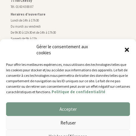
77700 Chessy
Tél. 01 60 43 88 87
Horaires d’ouverture
Lundi de 14h à 17h30
Du mardi au vendredi
De 9h30 à 12h30 et de 14h à 17h30
Samedi de 9h à 12h
Gérer le consentement aux
cookies
Service technique
Centre technique municipal
Pour offrir les meilleures expériences, nous utilisons des technologies telles que
rue de Montry
–
77700 Chessy
les cookies pour stocker et/ou accéder aux informations des appareils. Le fait de
Tél. 01 60 43 52 63
consentir à ces technologies nous permettra de traiter des données telles que le
Horaires d’ouverture
comportement de navigation ou les ID uniques sur ce site. Le fait de ne pas
Lundi, mardi et jeudi
consentir ou de retirer son consentement peut avoir un effet négatif sur certaines
Politique de confidentialité
caractéristiques et fonctions.
De 9h à 11h45 et de 14h30 à 17h30
Mercredi de 14h30 à 17h30
Vendredi de 14h30 à 17h
Accepter
Nous utilisons des cookies pour vous offrir la meilleure
expérience sur notre site.
Plan du site
Refuser
You can find out more about which cookies we are using or
Mentions légales
switch them off in
settings
.
Accessibilité