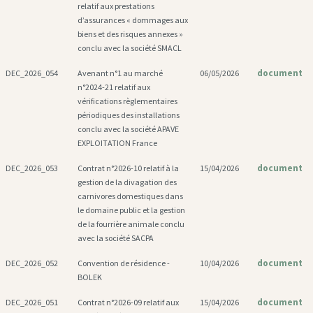
relatif aux prestations
d’assurances « dommages aux
biens et des risques annexes »
conclu avec la société SMACL
document
DEC_2026_054
Avenant n°1 au marché
06/05/2026
n°2024-21 relatif aux
vérifications règlementaires
périodiques des installations
conclu avec la société APAVE
EXPLOITATION France
document
DEC_2026_053
Contrat n°2026-10 relatif à la
15/04/2026
gestion de la divagation des
carnivores domestiques dans
le domaine public et la gestion
de la fourrière animale conclu
avec la société SACPA
document
DEC_2026_052
Convention de résidence -
10/04/2026
BOLEK
document
DEC_2026_051
Contrat n°2026-09 relatif aux
15/04/2026