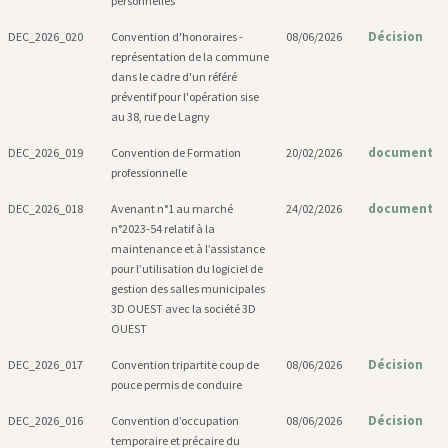
personnelles
Décision
DEC_2026_020
Convention d'honoraires -
08/06/2026
représentation de la commune
dans le cadre d'un référé
préventif pour l'opération sise
au 38, rue de Lagny
document
DEC_2026_019
Convention de Formation
20/02/2026
professionnelle
document
DEC_2026_018
Avenant n°1 au marché
24/02/2026
n°2023-54 relatif à la
maintenance et à l’assistance
pour l’utilisation du logiciel de
gestion des salles municipales
3D OUEST avec la société 3D
OUEST
Décision
DEC_2026_017
Convention tripartite coup de
08/06/2026
pouce permis de conduire
Décision
DEC_2026_016
Convention d’occupation
08/06/2026
temporaire et précaire du