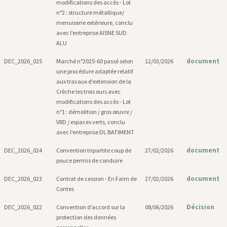
modifications des accès - Lot
n°2 : structure métallique/
menuiserie extérieure, conclu
avec l’entreprise AISNE SUD
ALU
document
DEC_2026_025
Marché n°2025-60 passé selon
12/03/2026
une procédure adaptée relatif
aux travaux d’extension de la
Crèche les trois ours avec
modifications des accès - Lot
n°1 : démolition / gros œuvre /
VRD / espaces verts, conclu
avec l’entreprise DL BATIMENT
document
DEC_2026_024
Convention tripartite coup de
27/02/2026
pouce permis de conduire
document
DEC_2026_023
Contrat de cession - En Faim de
27/02/2026
Contes
Décision
DEC_2026_022
Convention d’accord sur la
08/06/2026
protection des données