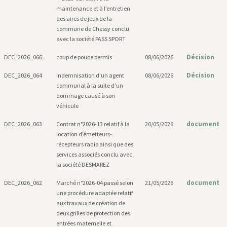
maintenance et à l’entretien
des aires de jeux de la
commune de Chessy conclu
avec la société PASS SPORT
Décision
DEC_2026_066
coup de pouce permis
08/06/2026
Décision
DEC_2026_064
Indemnisation d'un agent
08/06/2026
communal à la suite d'un
dommage causé à son
véhicule
document
DEC_2026_063
Contrat n°2026-13 relatif à la
20/05/2026
location d’émetteurs-
récepteurs radio ainsi que des
services associés conclu avec
la société DESMAREZ
document
DEC_2026_062
Marché n°2026-04 passé selon
21/05/2026
une procédure adaptée relatif
aux travaux de création de
deux grilles de protection des
entrées maternelle et