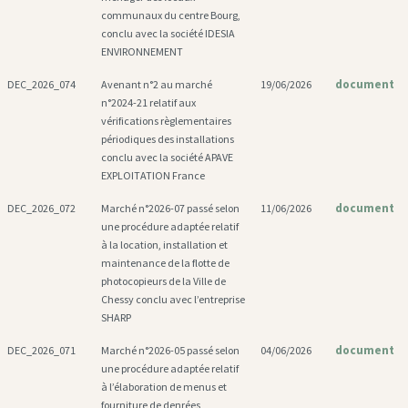
communaux du centre Bourg,
conclu avec la société IDESIA
ENVIRONNEMENT
document
DEC_2026_074
Avenant n°2 au marché
19/06/2026
n°2024-21 relatif aux
vérifications règlementaires
périodiques des installations
conclu avec la société APAVE
EXPLOITATION France
document
DEC_2026_072
Marché n°2026-07 passé selon
11/06/2026
une procédure adaptée relatif
à la location, installation et
maintenance de la flotte de
photocopieurs de la Ville de
Chessy conclu avec l’entreprise
SHARP
document
DEC_2026_071
Marché n°2026-05 passé selon
04/06/2026
une procédure adaptée relatif
à l’élaboration de menus et
fourniture de denrées