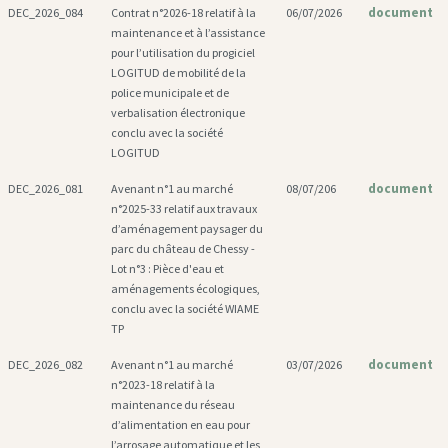
document
DEC_2026_084
Contrat n°2026-18 relatif à la
06/07/2026
maintenance et à l’assistance
pour l’utilisation du progiciel
LOGITUD de mobilité de la
police municipale et de
verbalisation électronique
conclu avec la société
LOGITUD
document
DEC_2026_081
Avenant n°1 au marché
08/07/206
n°2025-33 relatif aux travaux
d’aménagement paysager du
parc du château de Chessy -
Lot n°3 : Pièce d'eau et
aménagements écologiques,
conclu avec la société WIAME
TP
document
DEC_2026_082
Avenant n°1 au marché
03/07/2026
n°2023-18 relatif à la
maintenance du réseau
d’alimentation en eau pour
l’arrosage automatique et les