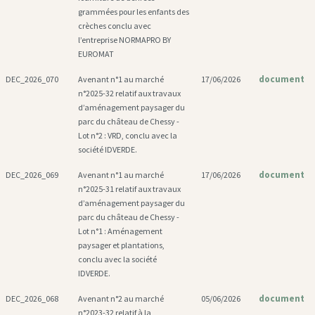
grammées pour les enfants des
crèches conclu avec
l’entreprise NORMAPRO BY
EUROMAT
document
DEC_2026_070
Avenant n°1 au marché
17/06/2026
n°2025-32 relatif aux travaux
d’aménagement paysager du
parc du château de Chessy -
Lot n°2 : VRD, conclu avec la
société IDVERDE.
document
DEC_2026_069
Avenant n°1 au marché
17/06/2026
n°2025-31 relatif aux travaux
d’aménagement paysager du
parc du château de Chessy -
Lot n°1 : Aménagement
paysager et plantations,
conclu avec la société
IDVERDE.
document
DEC_2026_068
Avenant n°2 au marché
05/06/2026
n°2023-32 relatif à la