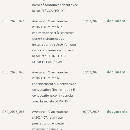
bornes à fontaines conclu avec
la société CCA PERROT
document
DEC_2026_077
Avenant n°1 au marché
10/07/2026
n°2024-48 relatif à la
maintenance et à l’entretien
des extincteurs et des
installations de désenfumage
de la commune, conclu avec
la société EXTINCTEURS
SERVICE PLUS (E.S.P)
document
DEC_2026_076
Avenant n°1 au marché
10/07/2026
n°2024-15 relatif à
l’abonnement aux services de
convocation électronique « E-
convocations.com » conclu
avec la société DEMATIS
documents
DEC_2026_075
Avenant n°2 au marché
02/07/2026
n°2024-07, relatif aux
prestations d’entretien
ménager des locaux