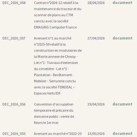
document
DEC_2026_058
Contrat n°2026-12 relatif à la
28/04/2026
maintenance du traceur et du
scanner de plans au CTM
conclu avec la société
EMAGING Computer France
document
DEC_2026_057
Avenant n°1 au marché
27/04/2026
n°2025-59 relatif à la
construction en modulaires de
la Mairie annexe de Chessy -
Lot n°1 : Travaux d’extension
du cimetière - Lot n°2 :
Plantation - Revêtement -
Mobilier – Serrurerie conclu
avec la société TERIDEAL –
Espaces Verts IDF.
document
DEC_2026_056
Convention d'occupation
29/04/2026
temporaire et précaire du
domaine public : vente de
fleurs le 1er mai
document
DEC_2026_055
Avenant au marché n°2022-23
13/05/2026