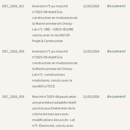
document
DEC_2026_031
Avenant n°3 au marché
12/03/2026
n°2025-08 relatif à la
construction en modulaires de
la Mairie annexe de Chessy -
Lot n°1 : VRD – GROS-ŒUVRE
conclu avec la société GD
Projet & Construction
document
DEC_2026_030
Avenant n°1 au marché
12/03/2026
n°2025-09 relatif à la
construction en modulaires de
la Mairie annexe de Chessy -
Lot n°2 : constructions
modulaires, conclu avec la
société LUTECE
document
DEC_2026_029
Marché n°2025-64 passé selon
12/03/2026
une procédure adaptée relatif
aux travaux d’extension de la
crèche les trois ours avec
modifications des accès - Lot
n°5 : Électricité, conclu avec