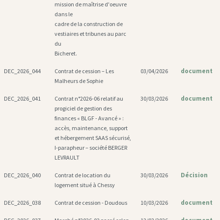
mission de maîtrise d'oeuvre
dans le
cadre de la construction de
vestiaires et tribunes au parc
du
Bicheret.
document
DEC_2026_044
Contrat de cession – Les
03/04/2026
Malheurs de Sophie
document
DEC_2026_041
Contrat n°2026-06 relatif au
30/03/2026
progiciel de gestion des
finances « BLGF - Avancé » :
accès, maintenance, support
et hébergement SAAS sécurisé,
I-parapheur – société BERGER
LEVRAULT
Décision
DEC_2026_040
Contrat de location du
30/03/2026
logement situé à Chessy
document
DEC_2026_038
Contrat de cession - Doudous
10/03/2026