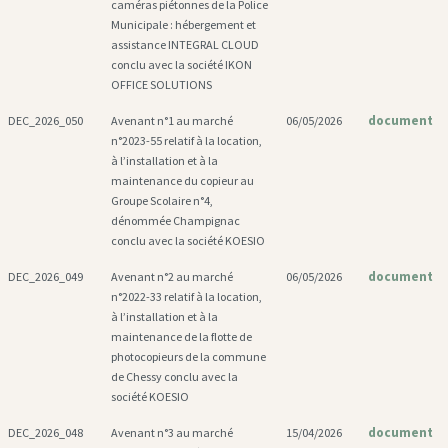
caméras piétonnes de la Police
Municipale : hébergement et
assistance INTEGRAL CLOUD
conclu avec la société IKON
OFFICE SOLUTIONS
document
DEC_2026_050
Avenant n°1 au marché
06/05/2026
n°2023-55 relatif à la location,
à l’installation et à la
maintenance du copieur au
Groupe Scolaire n°4,
dénommée Champignac
conclu avec la société KOESIO
document
DEC_2026_049
Avenant n°2 au marché
06/05/2026
n°2022-33 relatif à la location,
à l’installation et à la
maintenance de la flotte de
photocopieurs de la commune
de Chessy conclu avec la
société KOESIO
document
DEC_2026_048
Avenant n°3 au marché
15/04/2026