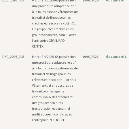
document
DEC_2026_009
Marché n°2025-66 passé selon
19/02/2026
une procédure adaptée relatif
à la fourniture de vêtements de
travail et de linges pour les
crèches et le scolaire - Lot n°2 :
Linges pour les crèches et les
groupes scolaires, conclu avec
l’entreprise GRANJARD -
CENTEX
documents
DEC_2026_008
Marché n°2025-65 passé selon
19/02/2026
une procédure adaptée relatif
à la fourniture de vêtements de
travail et de linges pour les
crèches et le scolaire - Lot n°1 :
Vêtements et chaussures de
travail pour les agents
communaux des crèches et
des groupes scolaires
(restauration et personnel
multi accueil), conclu avec
l’entreprise L'ECHOPPE