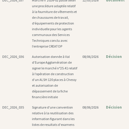
document
DEC_2026_037
Marché n°2026-02 passé selon
12/03/2026
une procédure adaptée relatif
à la fourniture de vêtements et
de chaussures de travail,
d’équipements de protection
individuelle pour les agents
communaux des Services
Techniques conclu avec
l’entreprise CREATOP
Décision
DEC_2026_036
Autorisation donnée à Val
08/06/2026
d’Europe Agglomération de
signer le marché n°25.41 relatif
à l’opération de construction
d’un ALSH 120 places à Chessy
et autorisation de
dépassement de la fiche
financière initiale
Décision
DEC_2026_035
Signature d'une convention
08/06/2026
relative à la reutilisation des
information figurant dans les
listes de resultats d'examens