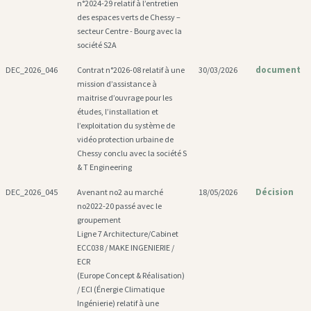
n°2024-29 relatif à l’entretien
des espaces verts de Chessy –
secteur Centre - Bourg avec la
société S2A
document
DEC_2026_046
Contrat n°2026-08 relatif à une
30/03/2026
mission d’assistance à
maitrise d’ouvrage pour les
études, l’installation et
l’exploitation du système de
vidéo protection urbaine de
Chessy conclu avec la société S
& T Engineering
Décision
DEC_2026_045
Avenant no2 au marché
18/05/2026
no2022-20 passé avec le
groupement
Ligne 7 Architecture/Cabinet
ECC038 / MAKE INGENIERIE /
ECR
(Europe Concept & Réalisation)
/ ECI (Énergie Climatique
Ingénierie) relatif à une