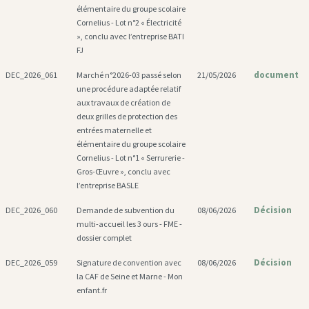
élémentaire du groupe scolaire
Cornelius - Lot n°2 « Électricité
», conclu avec l’entreprise BATI
FJ
document
DEC_2026_061
Marché n°2026-03 passé selon
21/05/2026
une procédure adaptée relatif
aux travaux de création de
deux grilles de protection des
entrées maternelle et
élémentaire du groupe scolaire
Cornelius - Lot n°1 « Serrurerie -
Gros-Œuvre », conclu avec
l’entreprise BASLE
Décision
DEC_2026_060
Demande de subvention du
08/06/2026
multi-accueil les 3 ours - FME -
dossier complet
Décision
DEC_2026_059
Signature de convention avec
08/06/2026
la CAF de Seine et Marne - Mon
enfant.fr