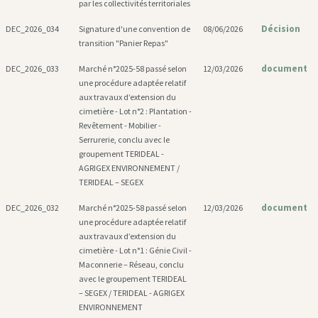
par les collectivités territoriales
Décision
DEC_2026_034
Signature d'une convention de
08/06/2026
transition "Panier Repas"
document
DEC_2026_033
Marché n°2025-58 passé selon
12/03/2026
une procédure adaptée relatif
aux travaux d’extension du
cimetière - Lot n°2 : Plantation -
Revêtement - Mobilier -
Serrurerie, conclu avec le
groupement TERIDEAL -
AGRIGEX ENVIRONNEMENT /
TERIDEAL – SEGEX
document
DEC_2026_032
Marché n°2025-58 passé selon
12/03/2026
une procédure adaptée relatif
aux travaux d’extension du
cimetière - Lot n°1 : Génie Civil -
Maconnerie – Réseau, conclu
avec le groupement TERIDEAL
– SEGEX / TERIDEAL - AGRIGEX
ENVIRONNEMENT