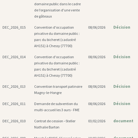
domaine public dans le cadre
de l’organisation d'une vente
de gâteaux
Décision
DEC_2026_015
Convention d'occupation
08/06/2026
privative du domaine public :
parc du bicheret (cadastré
AH151) à Chessy (77700)
Décision
DEC_2026_014
Convention d'occupation
08/06/2026
privative du domaine public :
parc du bicheret (cadastré
AH151) à Chessy (77700)
Décision
DEC_2026_013
Convention transport patinoire
08/06/2026
Magny-le-Hongre
Décision
DEC_2026_011
Demande de subvention du
08/06/2026
multi-accueil les 3 ours - FME
document
DEC_2026_010
Contrat de cession –Steller
03/02/2026
Nathalie Barton