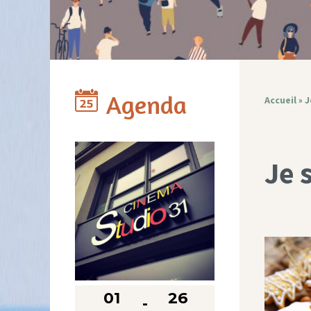
Agenda
Accueil
»
J
Je 
01
26