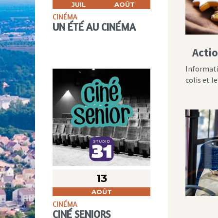
JUIL
AOÛT
CINÉMA
UN ÉTÉ AU CINÉMA
Actio
Informati
colis et l
13
AOÛT
CINÉMA
CINÉ SENIORS