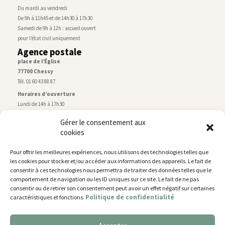
Du mardi au vendredi
De 9h à 11h45 et de 14h30 à 17h30
Samedi de 9h à 12h : accueil ouvert
pour l’état civil uniquement
Agence postale
place de l’Église
77700 Chessy
Tél. 01 60 43 88 87
Horaires d’ouverture
Lundi de 14h à 17h30
Du mardi au vendredi
Gérer le consentement aux
De 9h30 à 12h30 et de 14h à 17h30
cookies
Samedi de 9h à 12h
Service technique
Pour offrir les meilleures expériences, nous utilisons des technologies telles que
Centre technique municipal
les cookies pour stocker et/ou accéder aux informations des appareils. Le fait de
rue de Montry
–
77700 Chessy
consentir à ces technologies nous permettra de traiter des données telles que le
Tél. 01 60 43 52 63
comportement de navigation ou les ID uniques sur ce site. Le fait de ne pas
consentir ou de retirer son consentement peut avoir un effet négatif sur certaines
Horaires d’ouverture
Politique de confidentialité
caractéristiques et fonctions.
Lundi, mardi et jeudi
De 9h à 11h45 et de 14h30 à 17h30
Mercredi de 14h30 à 17h30