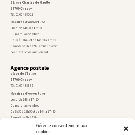
32, rue Charles de Gaulle
77700 Chessy
Tél. 01 60 43 80 21
Horaires d’ouverture
Lundi de 14h30 à 17h30
Du mardi au vendredi
De 9h à 11h45 et de 14h30 à 17h30
Samedi de 9h à 12h : accueil ouvert
pour l’état civil uniquement
Agence postale
place de l’Église
77700 Chessy
Tél. 01 60 43 88 87
Horaires d’ouverture
Lundi de 14h à 17h30
Du mardi au vendredi
De 9h30 à 12h30 et de 14h à 17h30
Samedi de 9h à 12h
Gérer le consentement aux
cookies
Service technique