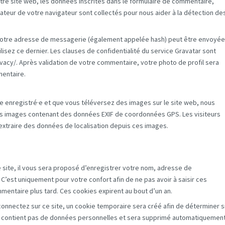
re site web, les données inscrites dans le formulaire de commentaire,
isateur de votre navigateur sont collectés pour nous aider à la détection de
votre adresse de messagerie (également appelée hash) peut être envoyée
ilisez ce dernier. Les clauses de confidentialité du service Gravatar sont
rivacy/. Après validation de votre commentaire, votre photo de profil sera
mentaire.
rice enregistré·e et que vous téléversez des images sur le site web, nous
des images contenant des données EXIF de coordonnées GPS. Les visiteurs
extraire des données de localisation depuis ces images.
site, il vous sera proposé d’enregistrer votre nom, adresse de
’est uniquement pour votre confort afin de ne pas avoir à saisir ces
mentaire plus tard. Ces cookies expirent au bout d’un an.
onnectez sur ce site, un cookie temporaire sera créé afin de déterminer s
 ne contient pas de données personnelles et sera supprimé automatiquemen