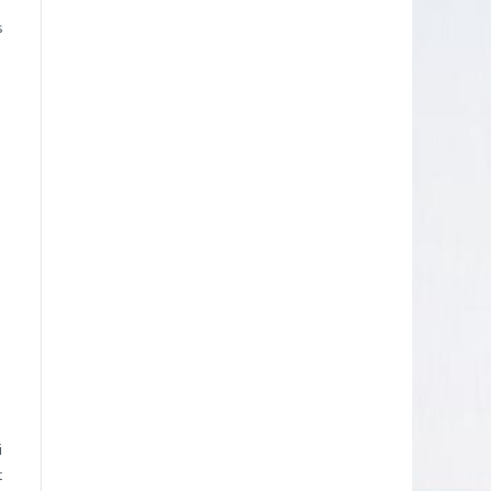
s
i
t