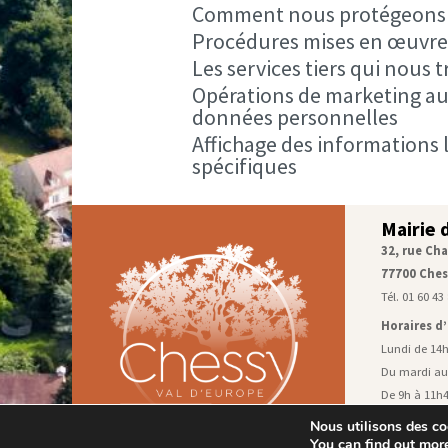
Comment nous protégeons
Procédures mises en œuvre 
Les services tiers qui nous
Opérations de marketing aut
données personnelles
Affichage des informations 
spécifiques
Mairie 
32, rue Cha
77700 Ches
Tél. 01 60 43
Horaires d
Lundi de 14
Du mardi au
De 9h à 11h4
Samedi de 9h
Nous utilisons des coo
pour l’état 
You can find out mor