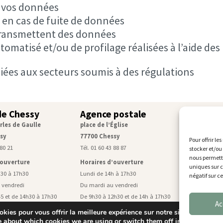
 vos données
en cas de fuite de données
 transmettent des données
omatisé et/ou de profilage réalisées à l’aide des
liées aux secteurs soumis à des régulations
de Chessy
Agence postale
Service
rles de Gaulle
place de l’Église
Centre tec
sy
77700 Chessy
rue de Mon
Pour offrir le
 80 21
Tél. 01 60 43 88 87
Tél. 01 60 43
stocker et/ou
nous permettr
’ouverture
Horaires d’ouverture
Horaires d
uniques sur c
h30 à 17h30
Lundi de 14h à 17h30
Lundi, mardi
négatif sur c
 vendredi
Du mardi au vendredi
De 9h à 11h4
5 et de 14h30 à 17h30
De 9h30 à 12h30 et de 14h à 17h30
Mercredi de 
Ac
 à 12h : accueil ouvert
Samedi de 9h à 12h
Vendredi de 
kies pour vous offrir la meilleure expérience sur notre site.
civil uniquement
e about which cookies we are using or switch them off in
settings
.