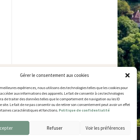
 technique
Plan du site
Gérer le consentement aux cookies
Mentions légales
hnique municipal
Accessibilité
try
–
77700 Chessy
s meilleures expériences, nous utilisons des technologies telles que les cookies pour
Gestion des cookies
 52 63
 accéder aux informations des appareils. Le fait de consentir à ces technologies
a de traiter des données telles que le comportement de navigation ou les ID
’ouverture
e site. Le fait de ne pas consentir ou de retirer son consentement peut avoir un effet
 et jeudi
ertaines caractéristiques et fonctions.
Politique de confidentialité
5 et de 14h30 à 17h30
14h30 à 17h30
cepter
Refuser
Voir les préférences
14h30 à 17h
Accepter