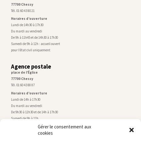
77700 Chessy
Tél. 01 60 43 80 21
Horaires d’ouverture
Lundi de 14h30 à 17h30
Du mardi au vendredi
De 9h à 11h45 et de 14h30 à 17h30
Samedi de 9h à 12h : accueil ouvert
pour l’état civil uniquement
Agence postale
place de l’Église
77700 Chessy
Tél. 01 60 43 88 87
Horaires d’ouverture
Lundi de 14h à 17h30
Du mardi au vendredi
De 9h30 à 12h30 et de 14h à 17h30
Samedi de 9h à 12h
Gérer le consentement aux
cookies
Service technique
Centre technique municipal