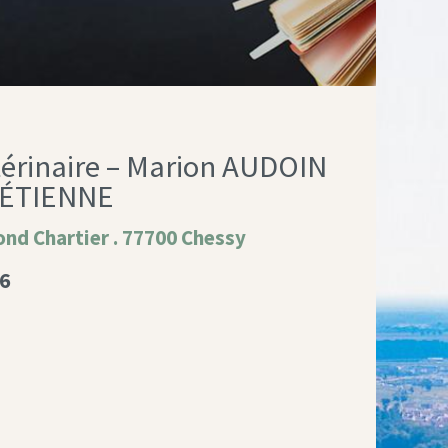
térinaire – Marion AUDOIN
e ÉTIENNE
ond Chartier . 77700 Chessy
06