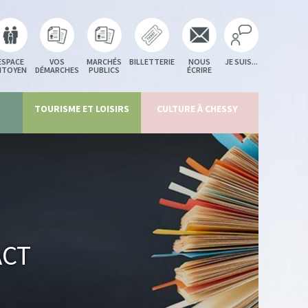
ESPACE
VOS
MARCHÉS
BILLETTERIE
NOUS
JE SUIS...
ITOYEN
DÉMARCHES
PUBLICS
ÉCRIRE
TOURISME ET LOISIRS
CULTURE À CHESSY
act