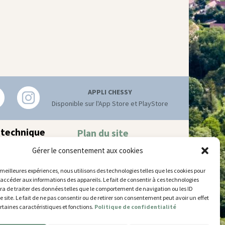
APPLI CHESSY
Disponible sur l'App Store et PlayStore
 technique
Plan du site
Mentions légales
hnique municipal
Gérer le consentement aux cookies
Accessibilité
try
–
77700 Chessy
Gestion des cookies
 52 63
s meilleures expériences, nous utilisons des technologies telles que les cookies pour
 accéder aux informations des appareils. Le fait de consentir à ces technologies
’ouverture
a de traiter des données telles que le comportement de navigation ou les ID
 et jeudi
e site. Le fait de ne pas consentir ou de retirer son consentement peut avoir un effet
5 et de 14h30 à 17h30
ertaines caractéristiques et fonctions.
Politique de confidentialité
14h30 à 17h30