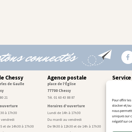
tons connectés
de Chessy
Agence postale
Service
rles de Gaulle
place de l’Église
Centre tec
sy
77700 Chessy
rue de Mon
 80 21
Tél. 01 60 43 88 87
Tél. 01 60 43
Pour offrir le
stocker et/ou
’ouverture
Horaires d’ouverture
Horaires d
nous permettr
h30 à 17h30
Lundi de 14h à 17h30
Lundi, mardi
uniques sur c
 vendredi
Du mardi au vendredi
De 9h à 11h4
négatif sur c
5 et de 14h30 à 17h30
De 9h30 à 12h30 et de 14h à 17h30
Mercredi de 