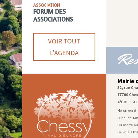
ASSOCIATION
FORUM DES
ASSOCIATIONS
VOIR TOUT
L'AGENDA
Res
Mairie 
32, rue Cha
77700 Ches
Tél. 01 60 43
Horaires d
Lundi de 14
Du mardi au
De 9h à 11h4