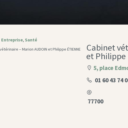
,
Entreprise
,
Santé
Cabinet vé
et Philipp
5, place Edm
01 60 43 74 
77700