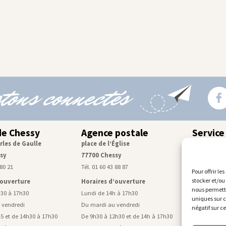
tons connectés
de Chessy
Agence postale
Service
rles de Gaulle
place de l’Église
Centre tec
sy
77700 Chessy
rue de Mon
 80 21
Tél. 01 60 43 88 87
Tél. 01 60 43
Pour offrir le
stocker et/ou
’ouverture
Horaires d’ouverture
Horaires d
nous permettr
h30 à 17h30
Lundi de 14h à 17h30
Lundi, mardi
uniques sur c
 vendredi
Du mardi au vendredi
De 9h à 11h4
négatif sur c
5 et de 14h30 à 17h30
De 9h30 à 12h30 et de 14h à 17h30
Mercredi de 