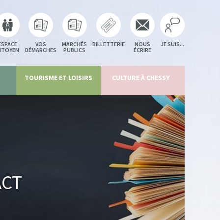
ESPACE
VOS
MARCHÉS
BILLETTERIE
NOUS
JE SUIS...
ITOYEN
DÉMARCHES
PUBLICS
ÉCRIRE
TOURISME ET LOISIRS
CULTURE À CHESSY
act