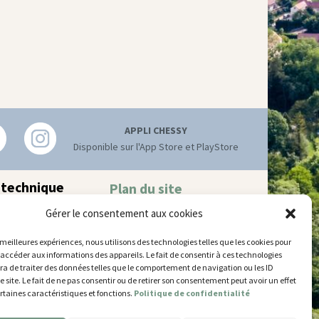
APPLI CHESSY
Disponible sur l'App Store et PlayStore
 technique
Plan du site
Mentions légales
hnique municipal
Gérer le consentement aux cookies
Accessibilité
try
–
77700 Chessy
Gestion des cookies
 52 63
s meilleures expériences, nous utilisons des technologies telles que les cookies pour
 accéder aux informations des appareils. Le fait de consentir à ces technologies
’ouverture
a de traiter des données telles que le comportement de navigation ou les ID
 et jeudi
e site. Le fait de ne pas consentir ou de retirer son consentement peut avoir un effet
5 et de 14h30 à 17h30
ertaines caractéristiques et fonctions.
Politique de confidentialité
14h30 à 17h30