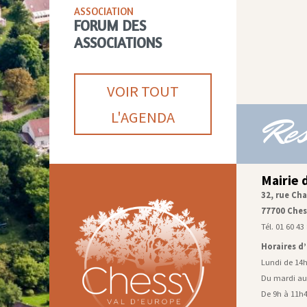
ASSOCIATION
FORUM DES
ASSOCIATIONS
VOIR TOUT
L'AGENDA
Res
Mairie 
32, rue Cha
77700 Ches
Tél. 01 60 43
Horaires d
Lundi de 14
Du mardi au
De 9h à 11h4