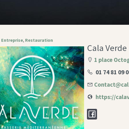
,
Entreprise
,
Restauration
Cala Verde
1 place Octo
01 74 81 09 
Contact@cal
https://cal