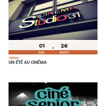
01
26
JUIL
AOÛT
CINÉMA
UN ÉTÉ AU CINÉMA