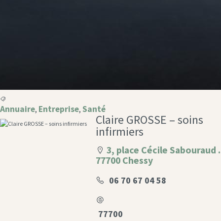
Annuaire
Entreprise
Santé
,
,
Claire GROSSE – soins
infirmiers
3, place Cécile Sabouraud .
77700 Chessy
06 70 67 04 58
77700