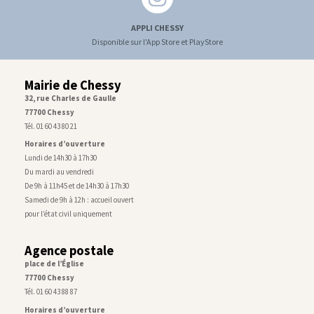
APPLI CHESSY
Disponible sur l'App Store et PlayStore
Mairie de Chessy
32, rue Charles de Gaulle
77700 Chessy
Tél. 01 60 43 80 21
Horaires d’ouverture
Lundi de 14h30 à 17h30
Du mardi au vendredi
De 9h à 11h45 et de 14h30 à 17h30
Samedi de 9h à 12h : accueil ouvert
pour l’état civil uniquement
Agence postale
place de l’Église
77700 Chessy
Tél. 01 60 43 88 87
Horaires d’ouverture