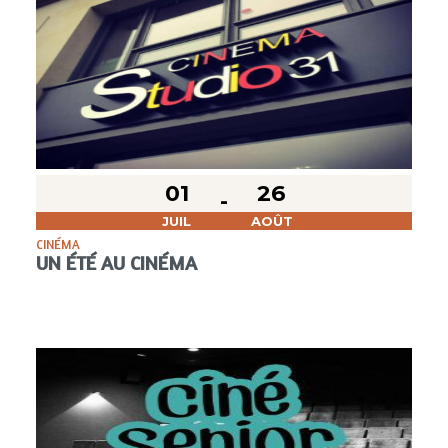
01
26
JUIL
AOÛT
CINÉMA
UN ÉTÉ AU CINÉMA