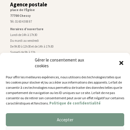
Agence postale
place de l’Église
77700 Chessy
Tél. 01 60 43 88 87
Horaires d’ouverture
Lundi de 14h à 17h30
Du mardi au vendredi
De 9h30 à 12h30 et de 14h à 17h30
Samedi de 9h à 12h
Gérer le consentement aux
cookies
Service technique
Centre technique municipal
Pour offrir les meilleures expériences, nous utilisons des technologies telles que
rue de Montry
–
77700 Chessy
les cookies pour stocker et/ou accéder aux informations des appareils. Le fait de
Tél. 01 60 43 52 63
consentir à ces technologies nous permettra de traiter des données telles que le
Horaires d’ouverture
comportement de navigation ou les ID uniques sur ce site. Le fait de ne pas
Lundi, mardi et jeudi
consentir ou de retirer son consentement peut avoir un effet négatif sur certaines
Politique de confidentialité
caractéristiques et fonctions.
De 9h à 11h45 et de 14h30 à 17h30
Mercredi de 14h30 à 17h30
Vendredi de 14h30 à 17h
Accepter
Nous utilisons des cookies pour vous offrir la meilleure
expérience sur notre site.