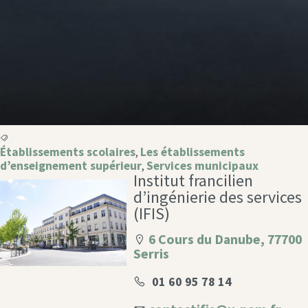
Établissements scolaires
Les établissements
,
d’enseignement supérieur
Services municipaux
,
Institut francilien
d’ingénierie des services
(IFIS)
6 Cours du Danube, 77700
Serris
01 60 95 78 14