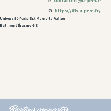
contactifis@u-pem.fr
https://ifis.u-pem.fr/
Université Paris-Est Marne-la-Vallée
Bâtiment Érasme 6-8
Restons connectés