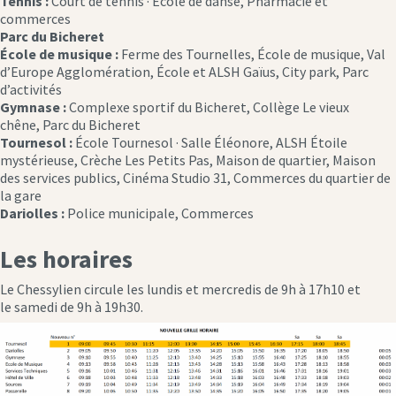
Tennis :
Court de tennis · École de danse, Pharmacie et
commerces
Parc du Bicheret
École de musique :
Ferme des Tournelles, École de musique, Val
d’Europe Agglomération, École et ALSH Gaïus, City park, Parc
d’activités
Gymnase :
Complexe sportif du Bicheret, Collège Le vieux
chêne, Parc du Bicheret
Tournesol :
École Tournesol · Salle Éléonore, ALSH Étoile
mystérieuse, Crèche Les Petits Pas, Maison de quartier, Maison
des services publics, Cinéma Studio 31, Commerces du quartier de
la gare
Dariolles :
Police municipale, Commerces
Les horaires
Le Chessylien circule les lundis et mercredis de 9h à 17h10 et
le samedi de 9h à 19h30.