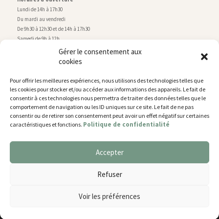
Lundi de 14h à 17h30
Du mardi au vendredi
De 9h30 à 12h30 et de 14h à 17h30
Samedi de 9h à 12h
Gérer le consentement aux
cookies
Service technique
Centre technique municipal
Pour offrir les meilleures expériences, nous utilisons des technologies telles que
rue de Montry
–
77700 Chessy
les cookies pour stocker et/ou accéder aux informations des appareils. Le fait de
Tél. 01 60 43 52 63
consentir à ces technologies nous permettra de traiter des données telles que le
Horaires d’ouverture
comportement de navigation ou les ID uniques sur ce site. Le fait de ne pas
Lundi, mardi et jeudi
consentir ou de retirer son consentement peut avoir un effet négatif sur certaines
Politique de confidentialité
caractéristiques et fonctions.
De 9h à 11h45 et de 14h30 à 17h30
Mercredi de 14h30 à 17h30
Vendredi de 14h30 à 17h
Accepter
Nous utilisons des cookies pour vous offrir la meilleure
expérience sur notre site.
Plan du site
Refuser
You can find out more about which cookies we are using or
Mentions légales
switch them off in
settings
.
Accessibilité
Voir les préférences
Gestion des cookies
Accepter