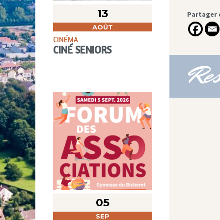
13
Partager 
AOÛT
CINÉMA
CINÉ SENIORS
Res
05
SEP