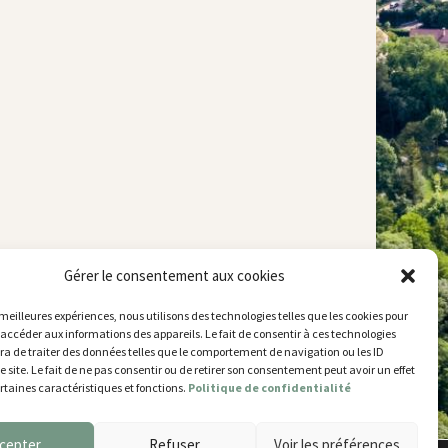
 technique
Plan du site
Gérer le consentement aux cookies
Mentions légales
hnique municipal
Accessibilité
try
–
77700 Chessy
s meilleures expériences, nous utilisons des technologies telles que les cookies pour
Gestion des cookies
 52 63
 accéder aux informations des appareils. Le fait de consentir à ces technologies
a de traiter des données telles que le comportement de navigation ou les ID
’ouverture
e site. Le fait de ne pas consentir ou de retirer son consentement peut avoir un effet
 et jeudi
ertaines caractéristiques et fonctions.
Politique de confidentialité
5 et de 14h30 à 17h30
14h30 à 17h30
cepter
Refuser
Voir les préférences