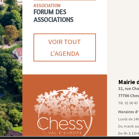
ASSOCIATION
FORUM DES
ASSOCIATIONS
VOIR TOUT
L'AGENDA
Mairie 
32, rue Cha
77700 Ches
Tél. 01 60 43
Horaires d
Lundi de 14
Du mardi au
De 9h à 11h4