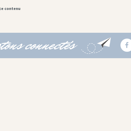
ce contenu
tons connectés