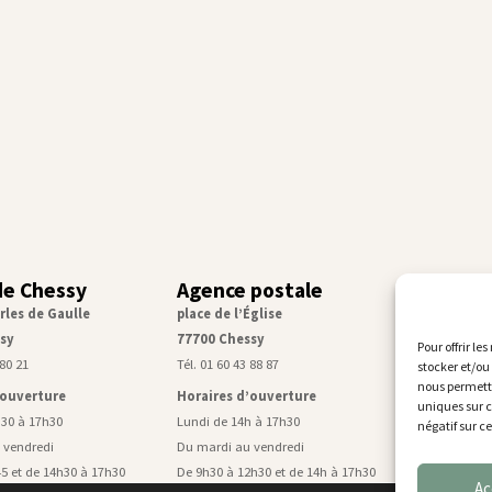
de Chessy
Agence postale
Service
rles de Gaulle
place de l’Église
Centre tec
sy
77700 Chessy
rue de Mon
Pour offrir le
 80 21
Tél. 01 60 43 88 87
Tél. 01 60 43
stocker et/ou
nous permettr
’ouverture
Horaires d’ouverture
Horaires d
uniques sur c
h30 à 17h30
Lundi de 14h à 17h30
Lundi, mardi
négatif sur c
 vendredi
Du mardi au vendredi
De 9h à 11h4
5 et de 14h30 à 17h30
De 9h30 à 12h30 et de 14h à 17h30
Mercredi de 
Ac