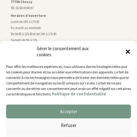
77700 Chessy
Tél. 01 60 43 88 87
Horaires d’ouverture
Lundi de 14h à 17h30
Du mardi au vendredi
De 9h30 à 12h30 et de 14h à 17h30
Samedi de 9h à 12h
Gérer le consentement aux
cookies
Service technique
Centre technique municipal
Pour offrir les meilleures expériences, nous utilisons des technologies telles que
rue de Montry
–
77700 Chessy
les cookies pour stocker et/ou accéder aux informations des appareils. Le fait de
Tél. 01 60 43 52 63
consentir à ces technologies nous permettra de traiter des données telles que le
Horaires d’ouverture
comportement de navigation ou les ID uniques sur ce site. Le fait de ne pas
Lundi, mardi et jeudi
consentir ou de retirer son consentement peut avoir un effet négatif sur certaines
Politique de confidentialité
caractéristiques et fonctions.
De 9h à 11h45 et de 14h30 à 17h30
Mercredi de 14h30 à 17h30
Vendredi de 14h30 à 17h
Accepter
Nous utilisons des cookies pour vous offrir la meilleure
expérience sur notre site.
Plan du site
Refuser
You can find out more about which cookies we are using or
Mentions légales
switch them off in
settings
.
Accessibilité