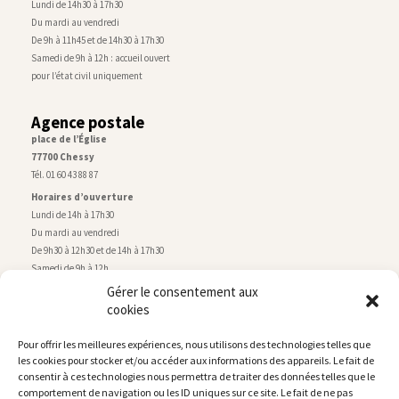
Lundi de 14h30 à 17h30
Du mardi au vendredi
De 9h à 11h45 et de 14h30 à 17h30
Samedi de 9h à 12h : accueil ouvert
pour l’état civil uniquement
Agence postale
place de l’Église
77700 Chessy
Tél. 01 60 43 88 87
Horaires d’ouverture
Lundi de 14h à 17h30
Du mardi au vendredi
De 9h30 à 12h30 et de 14h à 17h30
Samedi de 9h à 12h
Gérer le consentement aux
cookies
Service technique
Centre technique municipal
Pour offrir les meilleures expériences, nous utilisons des technologies telles que
rue de Montry
–
77700 Chessy
les cookies pour stocker et/ou accéder aux informations des appareils. Le fait de
Tél. 01 60 43 52 63
consentir à ces technologies nous permettra de traiter des données telles que le
Horaires d’ouverture
comportement de navigation ou les ID uniques sur ce site. Le fait de ne pas