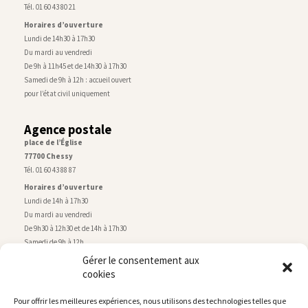
Tél. 01 60 43 80 21
Horaires d’ouverture
Lundi de 14h30 à 17h30
Du mardi au vendredi
De 9h à 11h45 et de 14h30 à 17h30
Samedi de 9h à 12h : accueil ouvert
pour l’état civil uniquement
Agence postale
place de l’Église
77700 Chessy
Tél. 01 60 43 88 87
Horaires d’ouverture
Lundi de 14h à 17h30
Du mardi au vendredi
De 9h30 à 12h30 et de 14h à 17h30
Samedi de 9h à 12h
Gérer le consentement aux
cookies
Service technique
Centre technique municipal
Pour offrir les meilleures expériences, nous utilisons des technologies telles que
rue de Montry
–
77700 Chessy