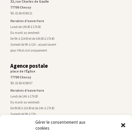
32, rue Charles de Gaulle
77700 Chessy
Tél. 01 60 43 80 21
Horaires d’ouverture
Lundi de 14h30 à 17h30
Du mardi au vendredi
De 9h à 11h45 et de 14h30 à 17h30
Samedi de 9h à 12h : accueil ouvert
pour l’état civil uniquement
Agence postale
place de l’Église
77700 Chessy
Tél. 01 60 43 88 87
Horaires d’ouverture
Lundi de 14h à 17h30
Du mardi au vendredi
De 9h30 à 12h30 et de 14h à 17h30
Samedi de 9h à 12h
Gérer le consentement aux
cookies
Service technique