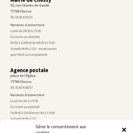
32, rue Charles de Gaulle
77700 Chessy
Tél. 01 60 43 80 21
Horaires d’ouverture
Lundi de 14h30 à 17h30
Du mardi au vendredi
De 9h à 11h45 et de 14h30 à 17h30
Samedi de 9h à 12h : accueil ouvert
pour l’état civil uniquement
Agence postale
place de l’Église
77700 Chessy
Tél. 01 60 43 88 87
Horaires d’ouverture
Lundi de 14h à 17h30
Du mardi au vendredi
De 9h30 à 12h30 et de 14h à 17h30
Samedi de 9h à 12h
Gérer le consentement aux
cookies