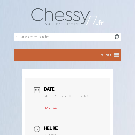
MENU
DATE
28 Juin 2026
- 01 Juil 2026
Expired!
HEURE
All Day