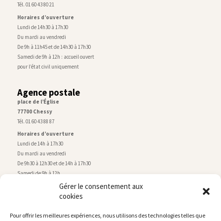
Tél. 01 60 43 80 21
Horaires d’ouverture
Lundi de 14h30 à 17h30
Du mardi au vendredi
De 9h à 11h45 et de 14h30 à 17h30
Samedi de 9h à 12h : accueil ouvert
pour l’état civil uniquement
Agence postale
place de l’Église
77700 Chessy
Tél. 01 60 43 88 87
Horaires d’ouverture
Lundi de 14h à 17h30
Du mardi au vendredi
De 9h30 à 12h30 et de 14h à 17h30
Samedi de 9h à 12h
Gérer le consentement aux
cookies
Service technique
Centre technique municipal
Pour offrir les meilleures expériences, nous utilisons des technologies telles que
rue de Montry
–
77700 Chessy