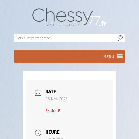
MENU
DATE
15 Nov 2025
Expired!
HEURE
9 h 30 min