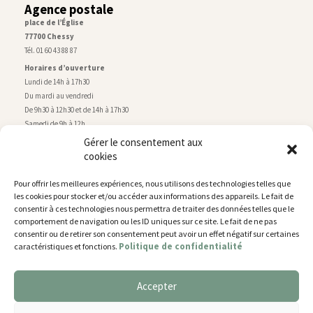
Agence postale
place de l’Église
77700 Chessy
Tél. 01 60 43 88 87
Horaires d’ouverture
Lundi de 14h à 17h30
Du mardi au vendredi
De 9h30 à 12h30 et de 14h à 17h30
Samedi de 9h à 12h
Gérer le consentement aux
cookies
Service technique
Centre technique municipal
Pour offrir les meilleures expériences, nous utilisons des technologies telles que
rue de Montry
–
77700 Chessy
les cookies pour stocker et/ou accéder aux informations des appareils. Le fait de
Tél. 01 60 43 52 63
consentir à ces technologies nous permettra de traiter des données telles que le
Horaires d’ouverture
comportement de navigation ou les ID uniques sur ce site. Le fait de ne pas
Lundi, mardi et jeudi
consentir ou de retirer son consentement peut avoir un effet négatif sur certaines
Politique de confidentialité
caractéristiques et fonctions.
De 9h à 11h45 et de 14h30 à 17h30
Mercredi de 14h30 à 17h30
Vendredi de 14h30 à 17h
Accepter
Nous utilisons des cookies pour vous offrir la meilleure
expérience sur notre site.
Plan du site