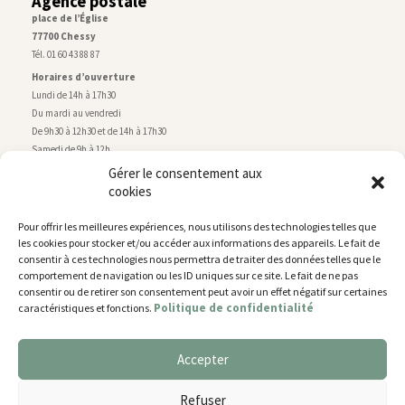
Agence postale
place de l’Église
77700 Chessy
Tél. 01 60 43 88 87
Horaires d’ouverture
Lundi de 14h à 17h30
Du mardi au vendredi
De 9h30 à 12h30 et de 14h à 17h30
Samedi de 9h à 12h
Gérer le consentement aux
cookies
Service technique
Centre technique municipal
Pour offrir les meilleures expériences, nous utilisons des technologies telles que
rue de Montry
–
77700 Chessy
les cookies pour stocker et/ou accéder aux informations des appareils. Le fait de
Tél. 01 60 43 52 63
consentir à ces technologies nous permettra de traiter des données telles que le
Horaires d’ouverture
comportement de navigation ou les ID uniques sur ce site. Le fait de ne pas
Lundi, mardi et jeudi
consentir ou de retirer son consentement peut avoir un effet négatif sur certaines
Politique de confidentialité
caractéristiques et fonctions.
De 9h à 11h45 et de 14h30 à 17h30
Mercredi de 14h30 à 17h30
Vendredi de 14h30 à 17h
Accepter
Nous utilisons des cookies pour vous offrir la meilleure
expérience sur notre site.
Plan du site
Refuser
You can find out more about which cookies we are using or