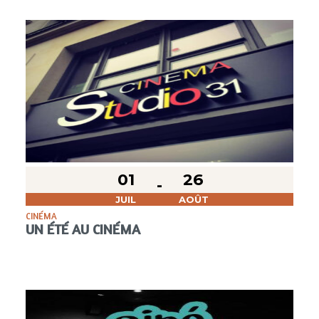
01
26
JUIL
AOÛT
CINÉMA
UN ÉTÉ AU CINÉMA