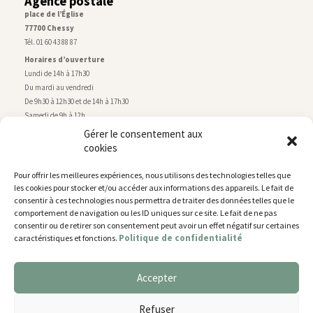
Agence postale
place de l’Église
77700 Chessy
Tél. 01 60 43 88 87
Horaires d’ouverture
Lundi de 14h à 17h30
Du mardi au vendredi
De 9h30 à 12h30 et de 14h à 17h30
Samedi de 9h à 12h
Gérer le consentement aux
cookies
Service technique
Centre technique municipal
Pour offrir les meilleures expériences, nous utilisons des technologies telles que
rue de Montry
–
77700 Chessy
les cookies pour stocker et/ou accéder aux informations des appareils. Le fait de
Tél. 01 60 43 52 63
consentir à ces technologies nous permettra de traiter des données telles que le
Horaires d’ouverture
comportement de navigation ou les ID uniques sur ce site. Le fait de ne pas
Lundi, mardi et jeudi
consentir ou de retirer son consentement peut avoir un effet négatif sur certaines
Politique de confidentialité
caractéristiques et fonctions.
De 9h à 11h45 et de 14h30 à 17h30
Mercredi de 14h30 à 17h30
Vendredi de 14h30 à 17h
Accepter
Nous utilisons des cookies pour vous offrir la meilleure
expérience sur notre site.
Plan du site
Refuser
You can find out more about which cookies we are using or