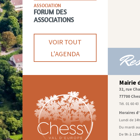
ASSOCIATION
FORUM DES
ASSOCIATIONS
VOIR TOUT
L'AGENDA
Res
Mairie 
32, rue Cha
77700 Ches
Tél. 01 60 43
Horaires d
Lundi de 14
Du mardi au
De 9h à 11h4