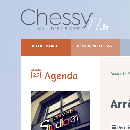
VOTRE MAIRIE
DÉCOUVRIR CHESSY
Agenda
Accueil
»
M
Arr
Dernièr