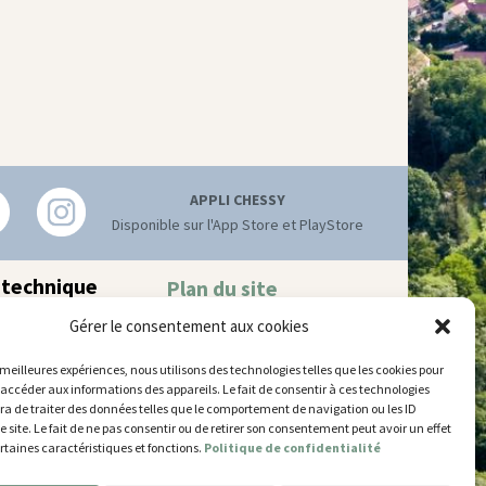
APPLI CHESSY
Disponible sur l'App Store et PlayStore
 technique
Plan du site
Mentions légales
hnique municipal
Gérer le consentement aux cookies
Accessibilité
try
–
77700 Chessy
Gestion des cookies
 52 63
s meilleures expériences, nous utilisons des technologies telles que les cookies pour
 accéder aux informations des appareils. Le fait de consentir à ces technologies
’ouverture
a de traiter des données telles que le comportement de navigation ou les ID
 et jeudi
e site. Le fait de ne pas consentir ou de retirer son consentement peut avoir un effet
5 et de 14h30 à 17h30
ertaines caractéristiques et fonctions.
Politique de confidentialité
14h30 à 17h30