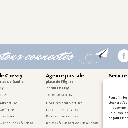
tons connectés
de Chessy
Agence postale
Service
rles de Gaulle
place de l’Église
Centre tec
sy
77700 Chessy
rue de Mon
 80 21
Tél. 01 60 43 88 87
Tél. 01 60 43
Pour offrir le
stocker et/ou
’ouverture
Horaires d’ouverture
Horaires d
nous permettr
h30 à 17h30
Lundi de 14h à 17h30
Lundi, mardi
uniques sur c
 vendredi
Du mardi au vendredi
De 9h à 11h4
négatif sur c
5 et de 14h30 à 17h30
De 9h30 à 12h30 et de 14h à 17h30
Mercredi de 