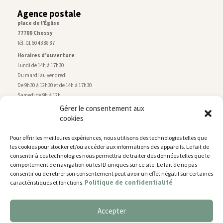
Agence postale
place de l’Église
77700 Chessy
Tél. 01 60 43 88 87
Horaires d’ouverture
Lundi de 14h à 17h30
Du mardi au vendredi
De 9h30 à 12h30 et de 14h à 17h30
Samedi de 9h à 12h
Gérer le consentement aux
cookies
Service technique
Centre technique municipal
Pour offrir les meilleures expériences, nous utilisons des technologies telles que
rue de Montry
–
77700 Chessy
les cookies pour stocker et/ou accéder aux informations des appareils. Le fait de
Tél. 01 60 43 52 63
consentir à ces technologies nous permettra de traiter des données telles que le
Horaires d’ouverture
comportement de navigation ou les ID uniques sur ce site. Le fait de ne pas
Lundi, mardi et jeudi
consentir ou de retirer son consentement peut avoir un effet négatif sur certaines
Politique de confidentialité
caractéristiques et fonctions.
De 9h à 11h45 et de 14h30 à 17h30
Mercredi de 14h30 à 17h30
Vendredi de 14h30 à 17h
Accepter
Nous utilisons des cookies pour vous offrir la meilleure