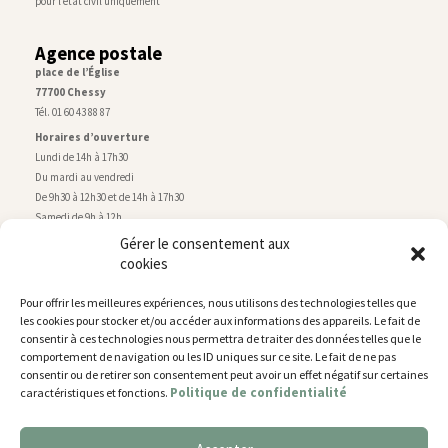
pour l’état civil uniquement
Agence postale
place de l’Église
77700 Chessy
Tél. 01 60 43 88 87
Horaires d’ouverture
Lundi de 14h à 17h30
Du mardi au vendredi
De 9h30 à 12h30 et de 14h à 17h30
Samedi de 9h à 12h
Gérer le consentement aux
cookies
Service technique
Centre technique municipal
Pour offrir les meilleures expériences, nous utilisons des technologies telles que
rue de Montry
–
77700 Chessy
les cookies pour stocker et/ou accéder aux informations des appareils. Le fait de
Tél. 01 60 43 52 63
consentir à ces technologies nous permettra de traiter des données telles que le
Horaires d’ouverture
comportement de navigation ou les ID uniques sur ce site. Le fait de ne pas
Lundi, mardi et jeudi
consentir ou de retirer son consentement peut avoir un effet négatif sur certaines
Politique de confidentialité
caractéristiques et fonctions.
De 9h à 11h45 et de 14h30 à 17h30
Mercredi de 14h30 à 17h30
Vendredi de 14h30 à 17h