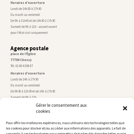
Horaires d’ouverture
Lundi de 14h30 à 17h30
Du mardi au vendredi
De 9h à 11h45 et de 14h30 à 17h30
Samedi de 9h à 12h : accueil ouvert
pour l’état civil uniquement
Agence postale
place de l’Église
77700 Chessy
Tél. 01 60 43 88 87
Horaires d’ouverture
Lundi de 14h à 17h30
Du mardi au vendredi
De 9h30 à 12h30 et de 14h à 17h30
Samedi de 9h à 12h
Gérer le consentement aux
cookies
Service technique
Centre technique municipal
Pour offrir les meilleures expériences, nous utilisons des technologies telles que
rue de Montry
–
77700 Chessy
les cookies pour stocker et/ou accéder aux informations des appareils. Le fait de
Tél. 01 60 43 52 63
consentir à ces technologies nous permettra de traiter des données telles que le