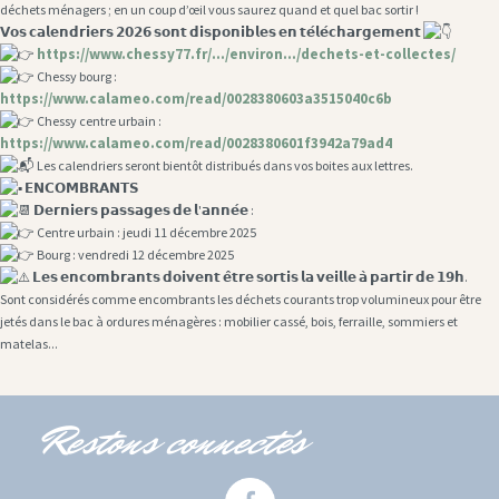
déchets ménagers ; en un coup d’œil vous saurez quand et quel bac sortir !
𝗩𝗼𝘀 𝗰𝗮𝗹𝗲𝗻𝗱𝗿𝗶𝗲𝗿𝘀 𝟮𝟬𝟮𝟲 𝘀𝗼𝗻𝘁 𝗱𝗶𝘀𝗽𝗼𝗻𝗶𝗯𝗹𝗲𝘀 𝗲𝗻 𝘁𝗲́𝗹𝗲́𝗰𝗵𝗮𝗿𝗴𝗲𝗺𝗲𝗻𝘁
https://www.chessy77.fr/.../environ.../dechets-et-collectes/
Chessy bourg :
https://www.calameo.com/read/0028380603a3515040c6b
Chessy centre urbain :
https://www.calameo.com/read/0028380601f3942a79ad4
Les calendriers seront bientôt distribués dans vos boites aux lettres.
𝗘𝗡𝗖𝗢𝗠𝗕𝗥𝗔𝗡𝗧𝗦
𝗗𝗲𝗿𝗻𝗶𝗲𝗿𝘀 𝗽𝗮𝘀𝘀𝗮𝗴𝗲𝘀 𝗱𝗲 𝗹'𝗮𝗻𝗻𝗲́𝗲 :
Centre urbain : jeudi 11 décembre 2025
Bourg : vendredi 12 décembre 2025
𝗟𝗲𝘀 𝗲𝗻𝗰𝗼𝗺𝗯𝗿𝗮𝗻𝘁𝘀 𝗱𝗼𝗶𝘃𝗲𝗻𝘁 𝗲̂𝘁𝗿𝗲 𝘀𝗼𝗿𝘁𝗶𝘀 𝗹𝗮 𝘃𝗲𝗶𝗹𝗹𝗲 𝗮̀ 𝗽𝗮𝗿𝘁𝗶𝗿 𝗱𝗲 𝟭𝟵𝗵.
Sont considérés comme encombrants les déchets courants trop volumineux pour être
jetés dans le bac à ordures ménagères : mobilier cassé, bois, ferraille, sommiers et
matelas...
Restons connectés