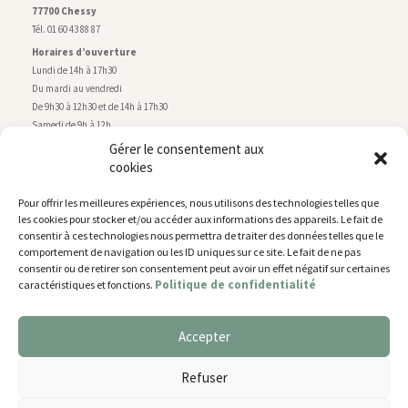
77700 Chessy
Tél. 01 60 43 88 87
Horaires d’ouverture
Lundi de 14h à 17h30
Du mardi au vendredi
De 9h30 à 12h30 et de 14h à 17h30
Samedi de 9h à 12h
Gérer le consentement aux
cookies
Service technique
Centre technique municipal
Pour offrir les meilleures expériences, nous utilisons des technologies telles que
rue de Montry
–
77700 Chessy
les cookies pour stocker et/ou accéder aux informations des appareils. Le fait de
Tél. 01 60 43 52 63
consentir à ces technologies nous permettra de traiter des données telles que le
Horaires d’ouverture
comportement de navigation ou les ID uniques sur ce site. Le fait de ne pas
Lundi, mardi et jeudi
consentir ou de retirer son consentement peut avoir un effet négatif sur certaines
Politique de confidentialité
caractéristiques et fonctions.
De 9h à 11h45 et de 14h30 à 17h30
Mercredi de 14h30 à 17h30
Vendredi de 14h30 à 17h
Accepter
Nous utilisons des cookies pour vous offrir la meilleure
expérience sur notre site.
Plan du site
Refuser
You can find out more about which cookies we are using or
Mentions légales
switch them off in
settings
.
Accessibilité