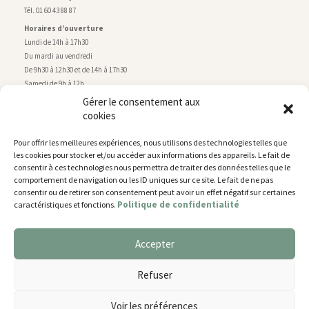
Tél. 01 60 43 88 87
Horaires d’ouverture
Lundi de 14h à 17h30
Du mardi au vendredi
De 9h30 à 12h30 et de 14h à 17h30
Samedi de 9h à 12h
Gérer le consentement aux
cookies
Service technique
Centre technique municipal
Pour offrir les meilleures expériences, nous utilisons des technologies telles que
rue de Montry
–
77700 Chessy
les cookies pour stocker et/ou accéder aux informations des appareils. Le fait de
Tél. 01 60 43 52 63
consentir à ces technologies nous permettra de traiter des données telles que le
Horaires d’ouverture
comportement de navigation ou les ID uniques sur ce site. Le fait de ne pas
Lundi, mardi et jeudi
consentir ou de retirer son consentement peut avoir un effet négatif sur certaines
Politique de confidentialité
caractéristiques et fonctions.
De 9h à 11h45 et de 14h30 à 17h30
Mercredi de 14h30 à 17h30
Vendredi de 14h30 à 17h
Accepter
Nous utilisons des cookies pour vous offrir la meilleure
expérience sur notre site.
Plan du site
Refuser
You can find out more about which cookies we are using or
Mentions légales
switch them off in
settings
.
Accessibilité
Voir les préférences