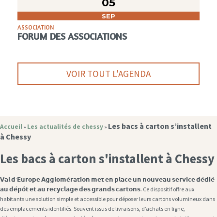
05
SEP
ASSOCIATION
FORUM DES ASSOCIATIONS
VOIR TOUT L'AGENDA
Les bacs à carton s’installent
Accueil
Les actualités de chessy
»
»
à Chessy
Les bacs à carton s'installent à Chessy
𝗩𝗮𝗹 𝗱’𝗘𝘂𝗿𝗼𝗽𝗲 𝗔𝗴𝗴𝗹𝗼𝗺𝗲́𝗿𝗮𝘁𝗶𝗼𝗻 𝗺𝗲𝘁 𝗲𝗻 𝗽𝗹𝗮𝗰𝗲 𝘂𝗻 𝗻𝗼𝘂𝘃𝗲𝗮𝘂 𝘀𝗲𝗿𝘃𝗶𝗰𝗲 𝗱𝗲́𝗱𝗶𝗲́
𝗮𝘂 𝗱𝗲́𝗽𝗼̂𝘁 𝗲𝘁 𝗮𝘂 𝗿𝗲𝗰𝘆𝗰𝗹𝗮𝗴𝗲 𝗱𝗲𝘀 𝗴𝗿𝗮𝗻𝗱𝘀 𝗰𝗮𝗿𝘁𝗼𝗻𝘀. Ce dispositif offre aux
habitants une solution simple et accessible pour déposer leurs cartons volumineux dans
des emplacements identifiés. Souvent issus de livraisons, d’achats en ligne,