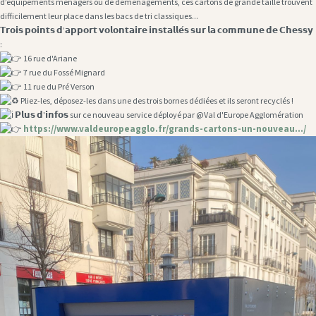
d’équipements ménagers ou de déménagements, ces cartons de grande taille trouvent
difficilement leur place dans les bacs de tri classiques...
𝗧𝗿𝗼𝗶𝘀 𝗽𝗼𝗶𝗻𝘁𝘀 𝗱’𝗮𝗽𝗽𝗼𝗿𝘁 𝘃𝗼𝗹𝗼𝗻𝘁𝗮𝗶𝗿𝗲 𝗶𝗻𝘀𝘁𝗮𝗹𝗹𝗲́𝘀 𝘀𝘂𝗿 𝗹𝗮 𝗰𝗼𝗺𝗺𝘂𝗻𝗲 𝗱𝗲 𝗖𝗵𝗲𝘀𝘀𝘆
:
16 rue d'Ariane
7 rue du Fossé Mignard
11 rue du Pré Verson
Pliez-les, déposez-les dans une des trois bornes dédiées et ils seront recyclés !
𝗣𝗹𝘂𝘀 𝗱'𝗶𝗻𝗳𝗼𝘀 sur ce nouveau service déployé par @Val d'Europe Agglomération
https://www.valdeuropeagglo.fr/grands-cartons-un-nouveau.../