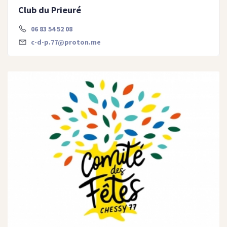
Club du Prieuré
06 83 54 52 08
c-d-p.77@proton.me