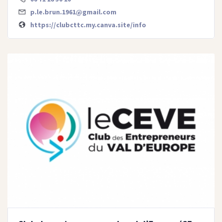
p.le.brun.1961@gmail.com
https://clubcttc.my.canva.site/info