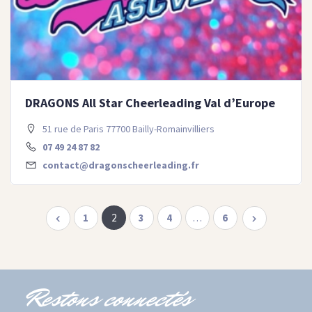
DRAGONS All Star Cheerleading Val d’Europe
51 rue de Paris 77700 Bailly-Romainvilliers
07 49 24 87 82
contact@dragonscheerleading.fr
1
2
3
4
…
6
Restons connectés