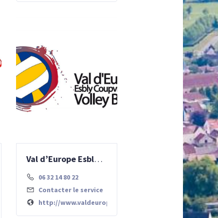
Val d’Europe Esbly Coupvray Volley-Ball
700 Chessy
06 32 14 80 22
Contacter le service
http://www.valdeurope-volley.fr
om/site/chessyultimate/