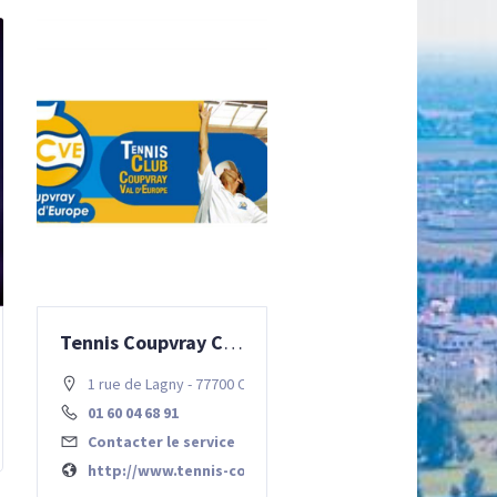
Tennis Coupvray Chessy Val d’Europe
hessy
1 rue de Lagny - 77700 Chessy
01 60 04 68 91
Contacter le service
http://www.tennis-coupvray.fr