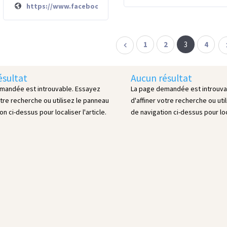
https://www.facebook.com/VEMBC/
1
2
3
4
ésultat
Aucun résultat
mandée est introuvable. Essayez
La page demandée est introuva
otre recherche ou utilisez le panneau
d'affiner votre recherche ou uti
on ci-dessus pour localiser l'article.
de navigation ci-dessus pour loca