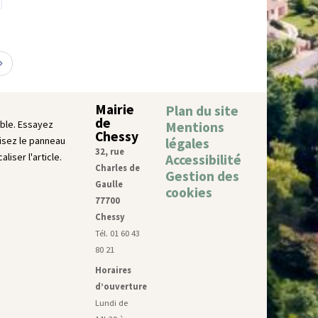
Mairie
Plan du site
de
ble. Essayez
Mentions
Chessy
lisez le panneau
légales
32, rue
liser l'article.
Accessibilité
Charles de
Gestion des
Gaulle
cookies
77700
Chessy
Tél. 01 60 43
80 21
Horaires
d’ouverture
Lundi de