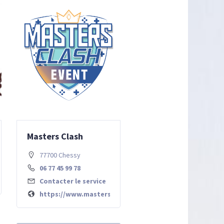
Masters Clash
77700 Chessy
06 77 45 99 78
com
Contacter le service
https://www.mastersclash.eu/