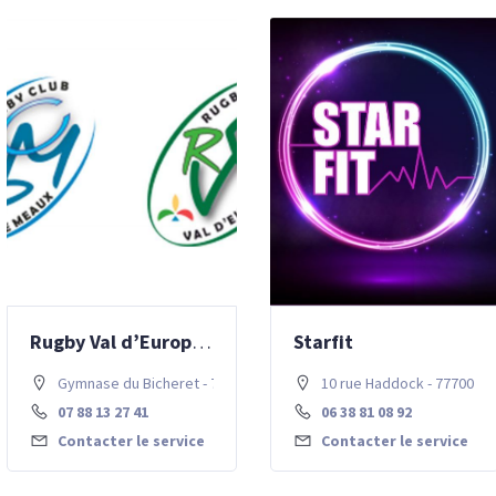
Rugby Val d’Europe (RVE)
Starfit
Gymnase du Bicheret - 77700 Chessy
10 rue Haddock - 77700 C
07 88 13 27 41
06 38 81 08 92
Contacter le service
Contacter le service