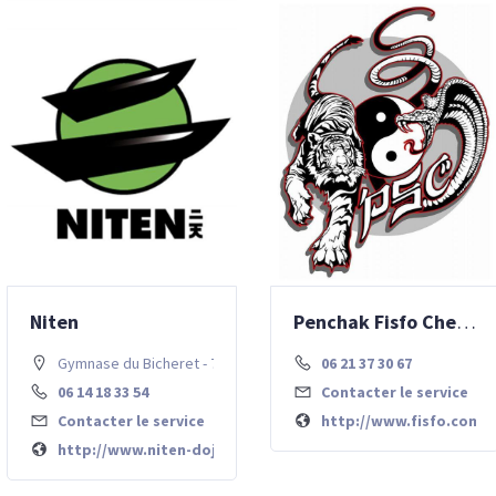
Niten
Penchak Fisfo Chessy
Gymnase du Bicheret - 77700 Chessy
06 21 37 30 67
06 14 18 33 54
Contacter le service
Contacter le service
http://www.fisfo.com
http://www.niten-dojo.fr