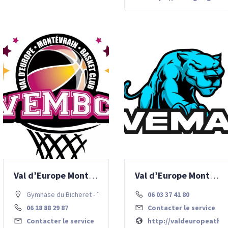
Val d’Europe Montévrain Basket Club
Val d’Europe Montévrain Athlétisme
Gymnase du Bicheret - 77700 Chessy
06 03 37 41 80
06 18 88 29 87
Contacter le service
Contacter le service
http://valdeuropeathle