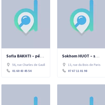
Sofia BAKHTI – pédicurie, podologie
Sokhom HUOT – soins infirmiers
56, rue Charles de Gaulle . 77700 Chessy
13, rue du Bois de Paris .
01 60 43 45 54
07 67 11 01 98