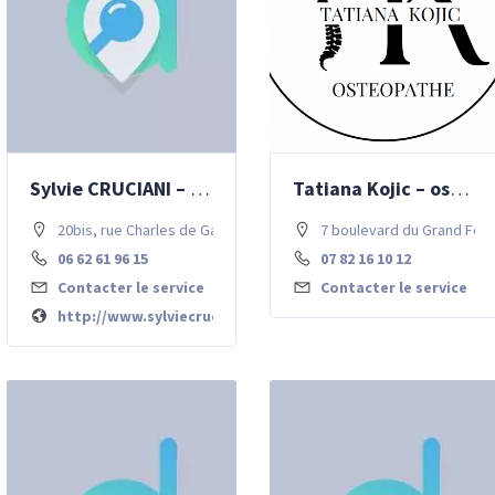
Sylvie CRUCIANI – Naturopathie
Tatiana Kojic – ostéopathe
20bis, rue Charles de Gaulle . 77700 Chessy
7 boulevard du Grand Fos
06 62 61 96 15
07 82 16 10 12
Contacter le service
Contacter le service
http://www.sylviecrucianinaturopathe.com