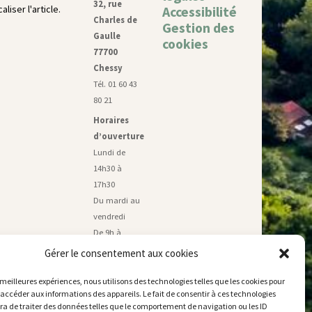
32, rue
liser l'article.
Accessibilité
Charles de
Gestion des
Gaulle
cookies
77700
Chessy
Tél. 01 60 43
80 21
Horaires
d’ouverture
Lundi de
14h30 à
17h30
Du mardi au
vendredi
De 9h à
11h45 et de
Gérer le consentement aux cookies
14h30 à
17h30
s meilleures expériences, nous utilisons des technologies telles que les cookies pour
 accéder aux informations des appareils. Le fait de consentir à ces technologies
Samedi de 9h
a de traiter des données telles que le comportement de navigation ou les ID