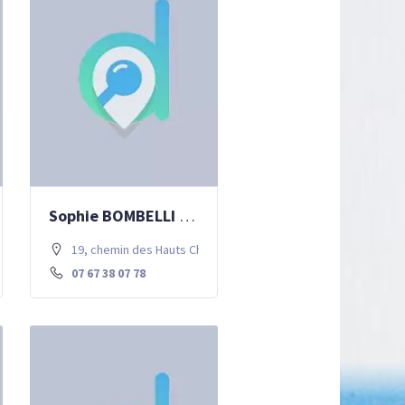
Sophie BOMBELLI – Diététique
 77700 Chessy
19, chemin des Hauts Champs . 77700 Chessy
07 67 38 07 78