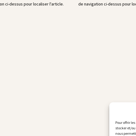
on ci-dessus pour localiser l'article.
de navigation ci-dessus pour loca
Pour offrir le
stocker et/ou
nous permettr