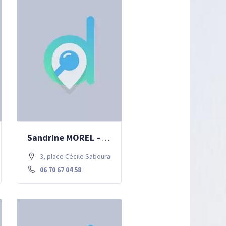
Sandrine MOREL – soins infirmiers
e . 77700 Chessy
3, place Cécile Sabouraud . 77700 Chessy
06 70 67 04 58