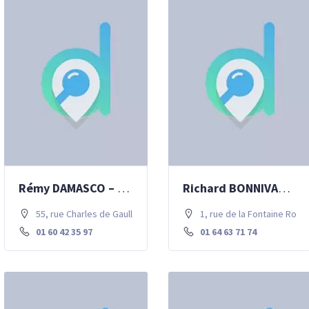
Rémy DAMASCO – chirurgie dentaire
Richard BONNIVARD – Angiologie, médecine vasculaire
55, rue Charles de Gaulle . 77700 Chessy
1, rue de la Fontaine Roug
01 60 42 35 97
01 64 63 71 74