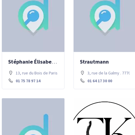
Stéphanie Élisabeth HONDERMARCQ – Hypnothérapie
Strautmann
13, rue du Bois de Paris . 77700 Chessy
3, rue de la Galmy . 77700
01 75 78 97 14
01 64 17 30 00