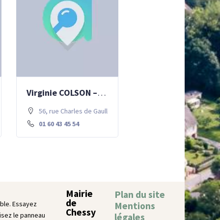
Virginie COLSON – pédicurie, podologie
. 77700 Chessy
56, rue Charles de Gaulle . 77700 Chessy
01 60 43 45 54
Mairie
Plan du site
de
ble. Essayez
Mentions
Chessy
lisez le panneau
légales