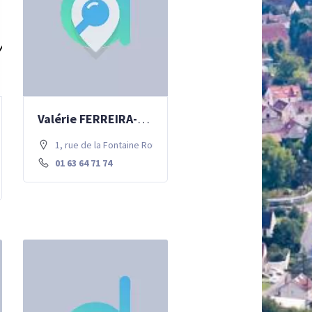
Valérie FERREIRA-APLISSER – Angiologie, médecine vasculaire
sé
1, rue de la Fontaine Rouge . 77700 Chessy
01 63 64 71 74