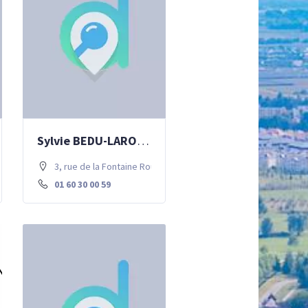
Sylvie BEDU-LAROCHE – Ostépathie
 Chessy
3, rue de la Fontaine Rouge . 77700 Chessy
01 60 30 00 59