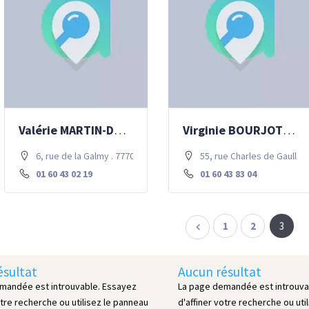
Valérie MARTIN-DUTARTRE – Psychanalyse
Virginie BOURJOT – médecine général
6, rue de la Galmy . 77700 Chessy
55, rue Charles de Gaulle 
01 60 43 02 19
01 60 43 83 04
1
2
3
ésultat
Aucun résultat
mandée est introuvable. Essayez
La page demandée est introuva
otre recherche ou utilisez le panneau
d'affiner votre recherche ou uti