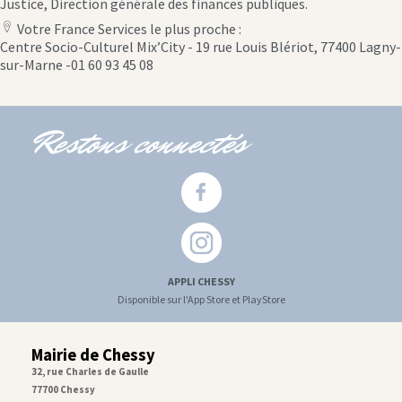
Justice, Direction générale des finances publiques.
Votre France Services le plus proche :
location
Centre Socio-Culturel Mix’City - 19 rue Louis Blériot, 77400 Lagny-
icon
sur-Marne -01 60 93 45 08
Restons connectés
APPLI CHESSY
Disponible sur l'App Store et PlayStore
Mairie de Chessy
32, rue Charles de Gaulle
77700 Chessy