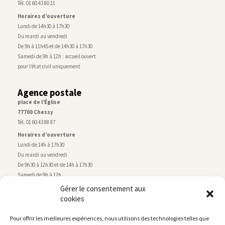
Tél. 01 60 43 80 21
Horaires d’ouverture
Lundi de 14h30 à 17h30
Du mardi au vendredi
De 9h à 11h45 et de 14h30 à 17h30
Samedi de 9h à 12h : accueil ouvert
pour l’état civil uniquement
Agence postale
place de l’Église
77700 Chessy
Tél. 01 60 43 88 87
Horaires d’ouverture
Lundi de 14h à 17h30
Du mardi au vendredi
De 9h30 à 12h30 et de 14h à 17h30
Samedi de 9h à 12h
Gérer le consentement aux
cookies
Service technique
Centre technique municipal
Pour offrir les meilleures expériences, nous utilisons des technologies telles que
rue de Montry
–
77700 Chessy