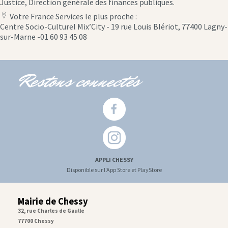
Justice, Direction générale des finances publiques.
Votre France Services le plus proche :
location
Centre Socio-Culturel Mix’City - 19 rue Louis Blériot, 77400 Lagny-
icon
sur-Marne -01 60 93 45 08
Restons connectés
APPLI CHESSY
Disponible sur l'App Store et PlayStore
Mairie de Chessy
32, rue Charles de Gaulle
77700 Chessy