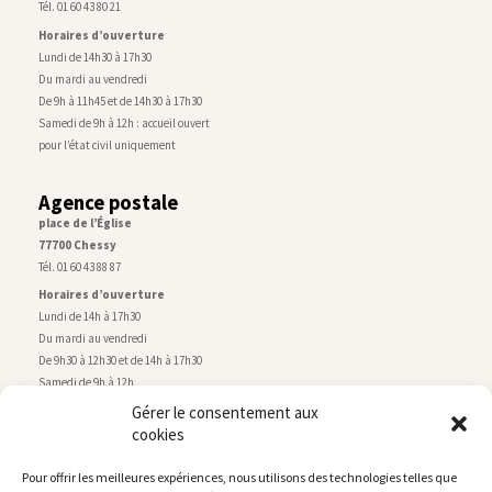
Tél. 01 60 43 80 21
Horaires d’ouverture
Lundi de 14h30 à 17h30
Du mardi au vendredi
De 9h à 11h45 et de 14h30 à 17h30
Samedi de 9h à 12h : accueil ouvert
pour l’état civil uniquement
Agence postale
place de l’Église
77700 Chessy
Tél. 01 60 43 88 87
Horaires d’ouverture
Lundi de 14h à 17h30
Du mardi au vendredi
De 9h30 à 12h30 et de 14h à 17h30
Samedi de 9h à 12h
Gérer le consentement aux
cookies
Service technique
Centre technique municipal
Pour offrir les meilleures expériences, nous utilisons des technologies telles que
rue de Montry
–
77700 Chessy