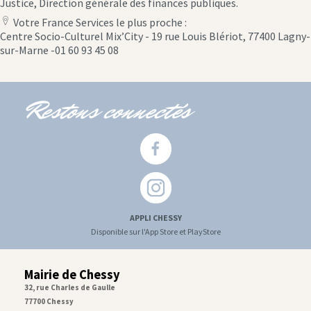
Justice, Direction générale des finances publiques.
Votre France Services le plus proche :
location
Centre Socio-Culturel Mix’City - 19 rue Louis Blériot, 77400 Lagny-
icon
sur-Marne -01 60 93 45 08
Restons connectés
APPLI CHESSY
Disponible sur l'App Store et PlayStore
Mairie de Chessy
32, rue Charles de Gaulle
77700 Chessy