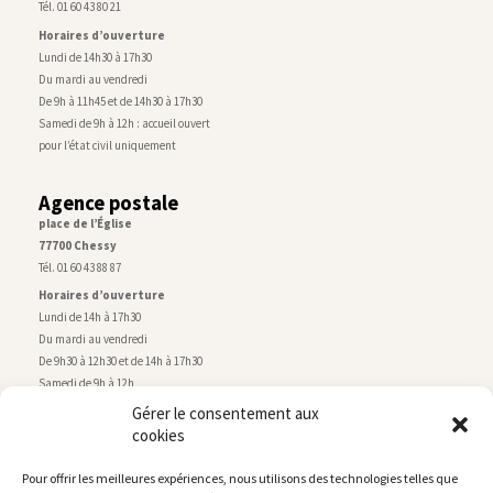
Tél. 01 60 43 80 21
Horaires d’ouverture
Lundi de 14h30 à 17h30
Du mardi au vendredi
De 9h à 11h45 et de 14h30 à 17h30
Samedi de 9h à 12h : accueil ouvert
pour l’état civil uniquement
Agence postale
place de l’Église
77700 Chessy
Tél. 01 60 43 88 87
Horaires d’ouverture
Lundi de 14h à 17h30
Du mardi au vendredi
De 9h30 à 12h30 et de 14h à 17h30
Samedi de 9h à 12h
Gérer le consentement aux
cookies
Service technique
Centre technique municipal
Pour offrir les meilleures expériences, nous utilisons des technologies telles que
rue de Montry
–
77700 Chessy