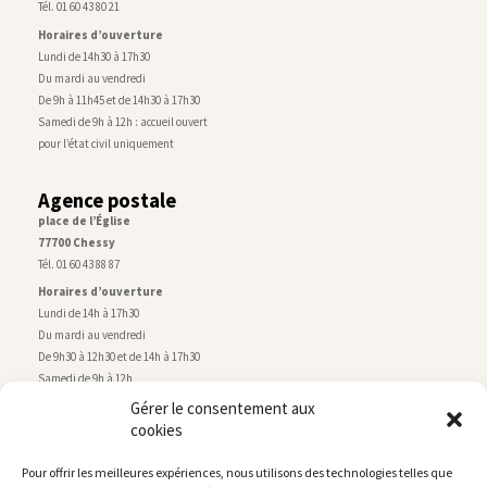
Tél. 01 60 43 80 21
Horaires d’ouverture
Lundi de 14h30 à 17h30
Du mardi au vendredi
De 9h à 11h45 et de 14h30 à 17h30
Samedi de 9h à 12h : accueil ouvert
pour l’état civil uniquement
Agence postale
place de l’Église
77700 Chessy
Tél. 01 60 43 88 87
Horaires d’ouverture
Lundi de 14h à 17h30
Du mardi au vendredi
De 9h30 à 12h30 et de 14h à 17h30
Samedi de 9h à 12h
Gérer le consentement aux
cookies
Service technique
Centre technique municipal
Pour offrir les meilleures expériences, nous utilisons des technologies telles que
rue de Montry
–
77700 Chessy