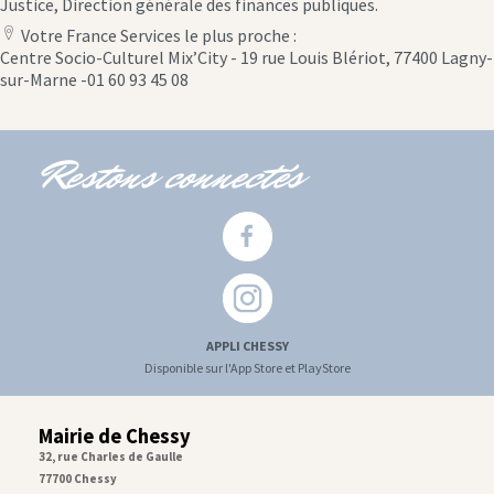
Justice, Direction générale des finances publiques.
Votre France Services le plus proche :
location
Centre Socio-Culturel Mix’City - 19 rue Louis Blériot, 77400 Lagny-
icon
sur-Marne -01 60 93 45 08
Restons connectés
APPLI CHESSY
Disponible sur l'App Store et PlayStore
Mairie de Chessy
32, rue Charles de Gaulle
77700 Chessy