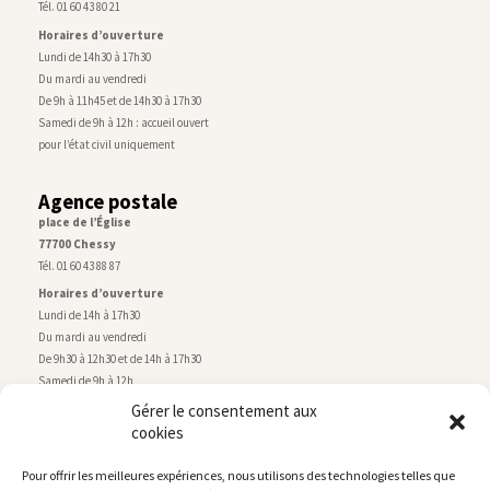
Tél. 01 60 43 80 21
Horaires d’ouverture
Lundi de 14h30 à 17h30
Du mardi au vendredi
De 9h à 11h45 et de 14h30 à 17h30
Samedi de 9h à 12h : accueil ouvert
pour l’état civil uniquement
Agence postale
place de l’Église
77700 Chessy
Tél. 01 60 43 88 87
Horaires d’ouverture
Lundi de 14h à 17h30
Du mardi au vendredi
De 9h30 à 12h30 et de 14h à 17h30
Samedi de 9h à 12h
Gérer le consentement aux
cookies
Service technique
Centre technique municipal
Pour offrir les meilleures expériences, nous utilisons des technologies telles que
rue de Montry
–
77700 Chessy